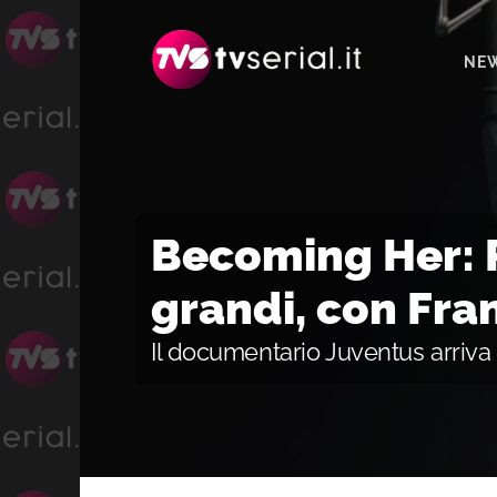
Passa
Passa
Passa
alla
al
alla
NE
navigazione
contenuto
barra
primaria
principale
laterale
primaria
Becoming Her: P
grandi, con Fra
Il documentario Juventus arriva