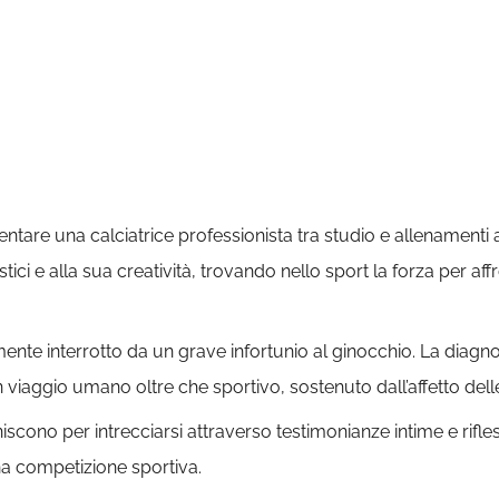
iventare una calciatrice professionista tra studio e allenamen
stici e alla sua creatività, trovando nello sport la forza per af
te interrotto da un grave infortunio al ginocchio. La diagnosi, 
un viaggio umano oltre che sportivo, sostenuto dall’affetto d
niscono per intrecciarsi attraverso testimonianze intime e rifle
na competizione sportiva.