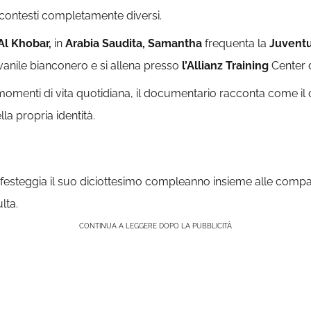
n contesti completamente diversi.
Al Khobar,
in
Arabia Saudita, Samantha
frequenta la
Juvent
vanile bianconero e si allena presso
l’Allianz Training
Center 
momenti di vita quotidiana, il documentario racconta come il c
la propria identità.
na festeggia il suo diciottesimo compleanno insieme alle com
lta.
CONTINUA A LEGGERE DOPO LA PUBBLICITÀ