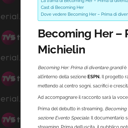
La trama di Becoming Her – Prima di divent
Cast di Becoming Her
Dove vedere Becoming Her – Prima di divent
Becoming Her – P
Michielin
Becoming Her: Prima di diventare grandi
è 
all’interno della sezione
ESPN.
Il progetto r
mettendo al centro sogni, sacrifici e cresci
Ad accompagnare il racconto sarà la voce
Prima del debutto in streaming,
Becoming H
sezione Evento Speciale.
Il documentario s
streaming. Prima dell’uscita, il pubblico potrà