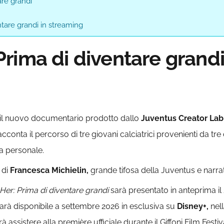
are grandi
are grandi in streaming
rima di diventare grandi
il nuovo documentario prodotto dallo
Juventus Creator Lab
acconta il percorso di tre giovani calciatrici provenienti da tr
ta personale.
 di
Francesca Michielin,
grande tifosa della Juventus e narrat
er: Prima di diventare grandi
sarà presentato in anteprima il 
arà disponibile a settembre 2026 in esclusiva su
Disney+,
nel
 assistere alla première ufficiale durante il Giffoni Film Festival