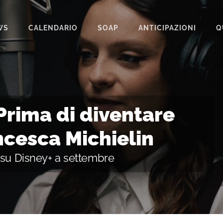
WS
CALENDARIO
SOAP
ANTICIPAZIONI
Q
BEAUTIFUL
IL PARADISO DELLE SIGNORE
LA PROMESSA
rima di diventare
SEGRETI DI FAMIGLIA
ncesca Michielin
TEMPESTA D’AMORE
 su Disney+ a settembre
UN POSTO AL SOLE