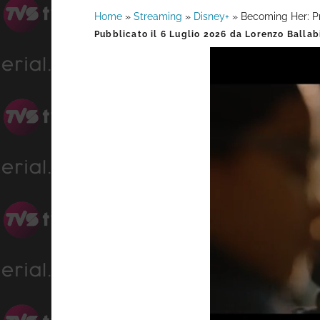
Home
»
Streaming
»
Disney+
»
Becoming Her: Pr
Barra
Pubblicato il
6 Luglio 2026
da
Lorenzo Ballab
laterale
primaria