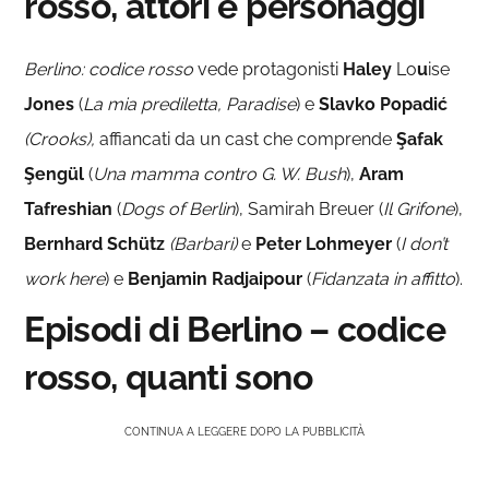
rosso, attori e personaggi
Berlino: codice rosso
vede protagonisti
Haley
Lo
u
ise
Jones
(
La mia prediletta, Paradise
) e
Slavko Popadić
(Crooks),
affiancati da un cast che comprende
Şafak
Şengül
(
Una mamma contro G. W. Bush
),
Aram
Tafreshian
(
Dogs of Berlin
), Samirah Breuer (
Il Grifone
),
Bernhard Schütz
(Barbari)
e
Peter Lohmeyer
(
I don’t
work here
) e
Benjamin Radjaipour
(
Fidanzata in affitto
).
Episodi di Berlino – codice
rosso
, quanti sono
CONTINUA A LEGGERE DOPO LA PUBBLICITÀ