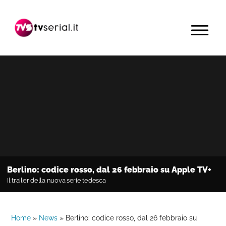
Passa
Passa
Passa
alla
al
alla
MENU
navigazione
contenuto
barra
primaria
principale
laterale
primaria
Berlino: codice rosso, dal 26 febbraio su Apple TV+
Il trailer della nuova serie tedesca
Home
»
News
»
Berlino: codice rosso, dal 26 febbraio su