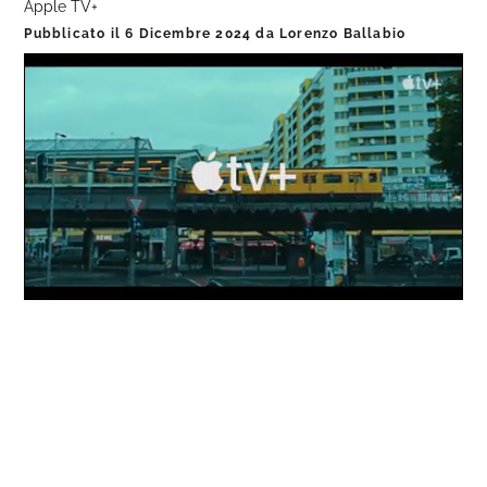
Apple TV+
Pubblicato il
6 Dicembre 2024
da
Lorenzo Ballabio
Loaded
:
Progress
:
Unmute
0%
0%