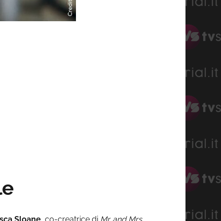
le
sca Sloane,
co-creatrice di
Mr. and Mrs.