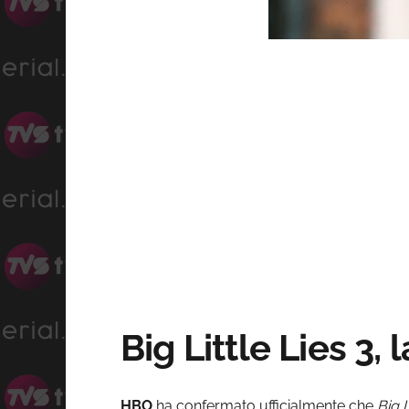
Progre
Unmute
0%
Big Little Lies 3, 
HBO
ha confermato ufficialmente che
Big L