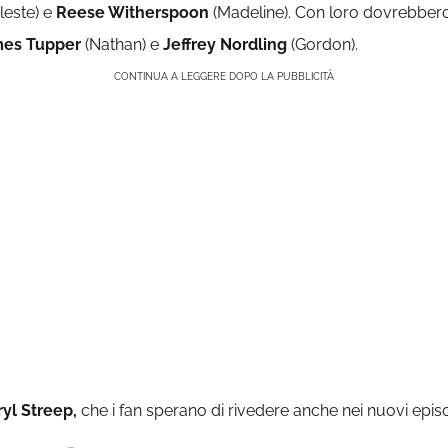
leste) e
Reese Witherspoon
(Madeline). Con loro dovrebber
es Tupper
(Nathan) e
Jeffrey
Nordling
(Gordon).
CONTINUA A LEGGERE DOPO LA PUBBLICITÀ
yl Streep,
che i fan sperano di rivedere anche nei nuovi episo