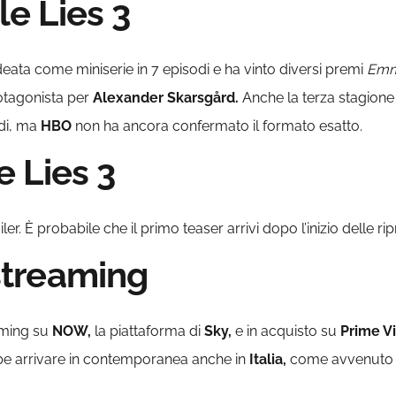
le Lies 3
deata come miniserie in 7 episodi e ha vinto diversi premi
Em
otagonista per
Alexander Skarsgård.
Anche la terza stagion
di, ma
HBO
non ha ancora confermato il formato esatto.
le Lies 3
er. È probabile che il primo teaser arrivi dopo l’inizio delle rip
 streaming
aming su
NOW,
la piattaforma di
Sky,
e in acquisto su
Prime V
ebbe arrivare in contemporanea anche in
Italia,
come avvenuto pe