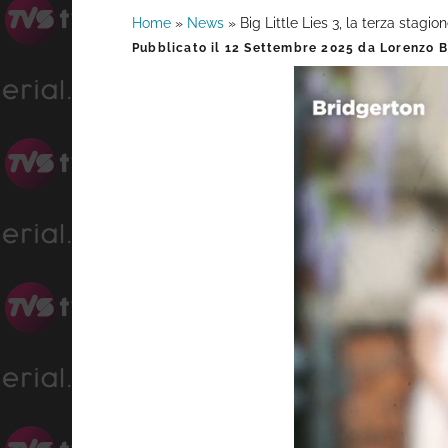
Home
»
News
»
Big Little Lies 3, la terza stagion
Barra
Pubblicato il
12 Settembre 2025
da
Lorenzo B
laterale
primaria