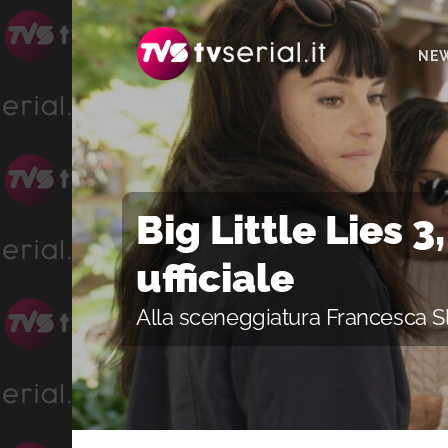
Passa
Passa
Passa
alla
al
alla
NE
navigazione
contenuto
barra
primaria
principale
laterale
primaria
Big Little Lies 3
ufficiale
Alla sceneggiatura Francesca S