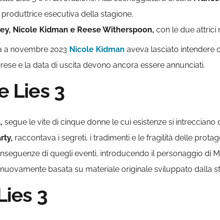
à produttrice esecutiva della stagione.
lley, Nicole Kidman e Reese Witherspoon,
con le due attric
ià a novembre 2023
Nicole Kidman
aveva lasciato intendere c
e riprese e la data di uscita devono ancora essere annunciati.
e Lies 3
,
segue le vite di cinque donne le cui esistenze si intreccian
rty,
raccontava i segreti, i tradimenti e le fragilità delle protag
seguenze di quegli eventi, introducendo il personaggio di M
rà nuovamente basata su materiale originale sviluppato dalla 
Lies 3