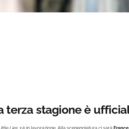
Loaded
:
ss
:
0%
la terza stagione è ufficia
ittle Lies 3
è in lavorazione. Alla sceneggiatura ci sarà
France