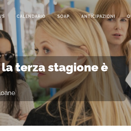
WS
CALENDARIO
SOAP
ANTICIPAZIONI
Q
BEAUTIFUL
IL PARADISO DELLE SIGNORE
LA PROMESSA
, la terza stagione è
SEGRETI DI FAMIGLIA
TEMPESTA D’AMORE
loane
UN POSTO AL SOLE