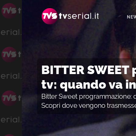
Passa
Passa
Passa
alla
al
alla
NE
navigazione
contenuto
barra
primaria
principale
laterale
primaria
BITTER SWEET 
tv: quando va i
Bitter Sweet programmazione: q
Scopri dove vengono trasmesse 