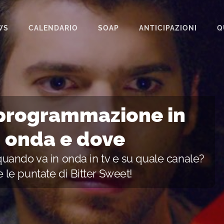
WS
CALENDARIO
SOAP
ANTICIPAZIONI
Q
BEAUTIFUL
IL PARADISO DELLE SIGNORE
LA PROMESSA
programmazione in
SEGRETI DI FAMIGLIA
n onda e dove
TEMPESTA D’AMORE
uando va in onda in tv e su quale canale?
UN POSTO AL SOLE
le puntate di Bitter Sweet!