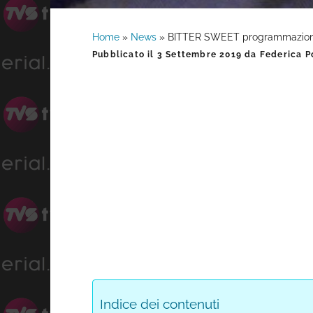
Home
»
News
»
BITTER SWEET programmazione 
Barra
Pubblicato il
3 Settembre 2019
da
Federica P
laterale
primaria
Indice dei contenuti