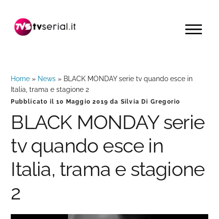
Passa
Passa
Passa
alla
al
alla
MENU
navigazione
contenuto
barra
primaria
principale
laterale
primaria
Home
»
News
»
BLACK MONDAY serie tv quando esce in
Italia, trama e stagione 2
Pubblicato il
10 Maggio 2019
da
Silvia Di Gregorio
BLACK MONDAY serie
tv quando esce in
Italia, trama e stagione
2