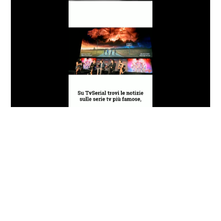
Loaded
:
Progress
:
Unmute
0%
0%