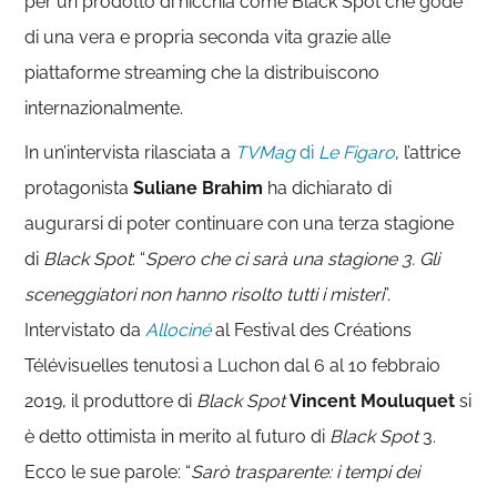
per un prodotto di nicchia come Black Spot che gode
di una vera e propria seconda vita grazie alle
piattaforme streaming che la distribuiscono
internazionalmente.
In un’intervista rilasciata a
TVMag
di
Le Figaro
, l’attrice
protagonista
Suliane Brahim
ha dichiarato di
augurarsi di poter continuare con una terza stagione
di
Black Spot
: “
Spero che ci sarà una stagione 3. Gli
sceneggiatori non hanno risolto tutti i misteri
”.
Intervistato da
Allociné
al Festival des Créations
Télévisuelles tenutosi a Luchon dal 6 al 10 febbraio
2019, il produttore di
Black Spot
Vincent Mouluquet
si
è detto ottimista in merito al futuro di
Black Spot
3.
Ecco le sue parole: “
Sarò trasparente: i tempi dei