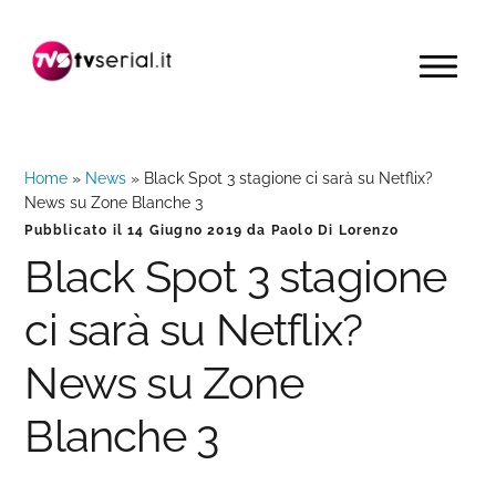
Passa
Passa
Passa
alla
al
alla
MENU
navigazione
contenuto
barra
primaria
principale
laterale
primaria
Home
»
News
»
Black Spot 3 stagione ci sarà su Netflix?
News su Zone Blanche 3
Pubblicato il
14 Giugno 2019
da
Paolo Di Lorenzo
Black Spot 3 stagione
ci sarà su Netflix?
News su Zone
Blanche 3