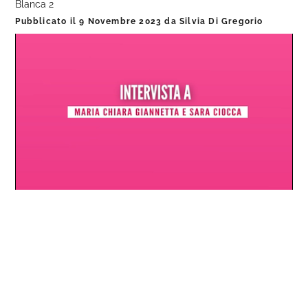
Blanca 2
Pubblicato il
9 Novembre 2023
da
Silvia Di Gregorio
Loaded
:
Progress
:
Unmute
0%
0%