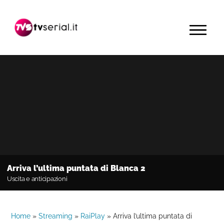
Passa
Passa
Passa
alla
al
alla
MENU
navigazione
contenuto
barra
primaria
principale
laterale
primaria
Arriva l’ultima puntata di Blanca 2
Uscita e anticipazioni
Home
»
Streaming
»
RaiPlay
»
Arriva l’ultima puntata di