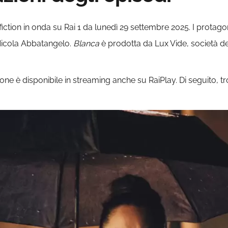
a fiction in onda su Rai 1 da lunedì 29 settembre 2025. I protago
 Nicola Abbatangelo.
Blanca
è prodotta da Lux Vide, società d
gione è disponibile in streaming anche su RaiPlay. Di seguito, t