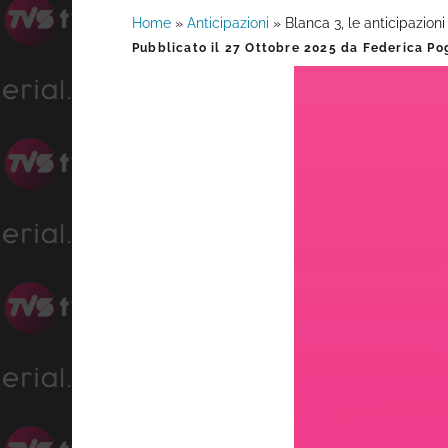
Home
»
Anticipazioni
»
Blanca 3, le anticipazion
Barra
Pubblicato il
27 Ottobre 2025
da
Federica Pog
laterale
primaria