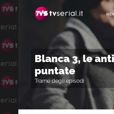
Passa
Passa
Passa
alla
al
alla
NE
navigazione
contenuto
barra
primaria
principale
laterale
primaria
Blanca 3, le ant
puntate
Trame degli episodi