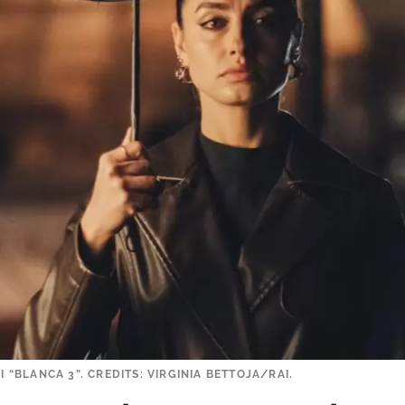
I “BLANCA 3”. CREDITS: VIRGINIA BETTOJA/RAI.