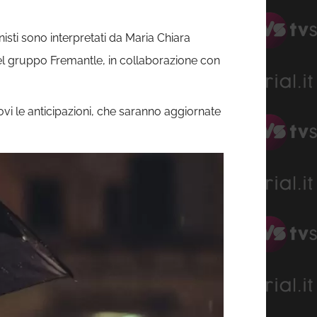
nisti sono interpretati da Maria Chiara
el gruppo Fremantle, in collaborazione con
rovi le anticipazioni, che saranno aggiornate