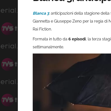
Blanca 3
: anticipazioni della stagione dell
Giannetta e Giuseppe Zeno per la regia di
Rai Fiction.
Formata in tutto da
6 episodi
, la terza sta
settimanalmente.