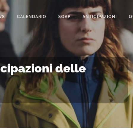
WS
CALENDARIO
SOAP
ANTICIPAZIONI
Q
BEAUTIFUL
IL PARADISO DELLE SIGNORE
LA PROMESSA
icipazioni delle
SEGRETI DI FAMIGLIA
TEMPESTA D’AMORE
UN POSTO AL SOLE