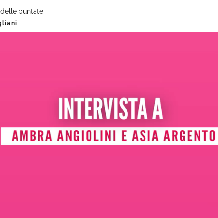
i delle puntate
liani