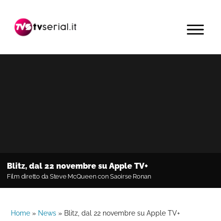
Passa
Passa
Passa
alla
al
alla
MENU
navigazione
contenuto
barra
primaria
principale
laterale
primaria
Blitz, dal 22 novembre su Apple TV+
Film diretto da Steve McQueen con Saoirse Ronan
Home
»
News
»
Blitz, dal 22 novembre su Apple TV+