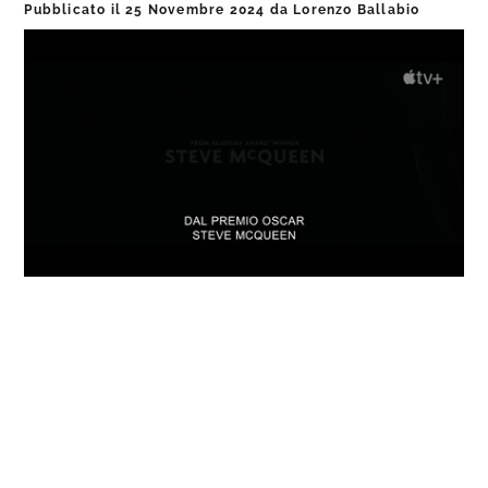
Pubblicato il
25 Novembre 2024
da
Lorenzo Ballabio
Loaded
:
Progress
:
Unmute
0%
0%