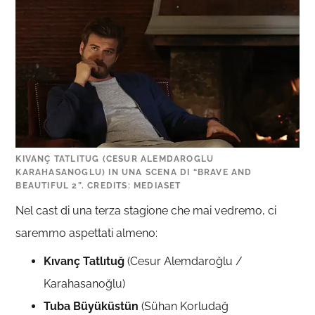
KIVANÇ TATLITUG (CESUR ALEMDAROGLU
KARAHASANOGLU) IN UNA SCENA DI “BRAVE AND
BEAUTIFUL 2”. CREDITS: MEDIASET
Nel cast di una terza stagione che mai vedremo, ci
saremmo aspettati almeno:
Kıvanç Tatlıtuğ
(Cesur Alemdaroğlu /
Karahasanoğlu)
Tuba Büyüküstün
(Sühan Korludağ