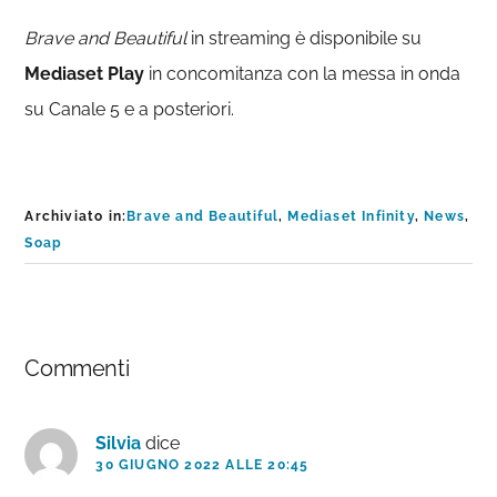
Brave and Beautiful
in streaming è disponibile su
Mediaset Play
in concomitanza con la messa in onda
su Canale 5 e a posteriori.
Archiviato in:
Brave and Beautiful
,
Mediaset Infinity
,
News
,
Soap
Interazioni
Commenti
del
lettore
Silvia
dice
30 GIUGNO 2022 ALLE 20:45