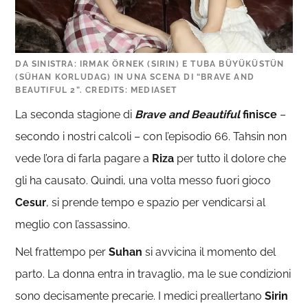
DA SINISTRA: IRMAK ÖRNEK (SIRIN) E TUBA BÜYÜKÜSTÜN
(SÜHAN KORLUDAG) IN UNA SCENA DI “BRAVE AND
BEAUTIFUL 2”. CREDITS: MEDIASET
La seconda stagione di
Brave and Beautiful
finisce
–
secondo i nostri calcoli – con l’episodio 66. Tahsin non
vede l’ora di farla pagare a
Riza
per tutto il dolore che
gli ha causato. Quindi, una volta messo fuori gioco
Cesur
, si prende tempo e spazio per vendicarsi al
meglio con l’assassino.
Nel frattempo per
Suhan
si avvicina il momento del
parto. La donna entra in travaglio, ma le sue condizioni
sono decisamente precarie. I medici preallertano
Sirin