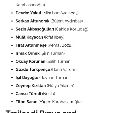
Karahasanoğlu)
Devrim Yakut
(Mihriban Aydınbaş)
Serkan Altunorak
(Bülent Aydınbaş)
Sezin Akbaşoğulları
(Cahide Korludağ)
Müfit Kayacan
(Rıfat İlbey)
Fırat Altunmeşe
(Kemal Bozlu)
Irmak Örnek
(Şirin Turhan)
Okday Korunan
(Salih Turhan)
Gözde Türkpençe
(Banu Vardar)
Işıl Dayoğlu
(Reyhan Turhan)
Zeynep Kızıltan
(Hülya Yıldırım)
Cansu Türedi
(Necla)
Tilbe Saran
(Fügen Karahasanoğlu)