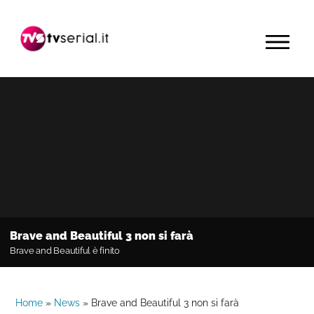
Passa
Passa
Passa
alla
al
alla
MENU
navigazione
contenuto
barra
primaria
principale
laterale
primaria
Brave and Beautiful 3 non si farà
Brave and Beautiful è finito
Home
»
News
»
Brave and Beautiful 3 non si farà