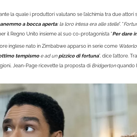
ante la quale i produttori valutano se l’alchimia tra due attor
anemmo a bocca aperta
: la loro intesa era alle stelle
”. “
Fortu
er il Regno Unito insieme al suo co-protagonista “
Per dare i
ttore inglese nato in Zimbabwe apparso in serie come
Waterl
’ottimo tempismo
e ad un
pizzico di fortuna
”, dice l’attore. Tr
ioni, Jean-Page ricevette la proposta di
Bridgerton
quando l