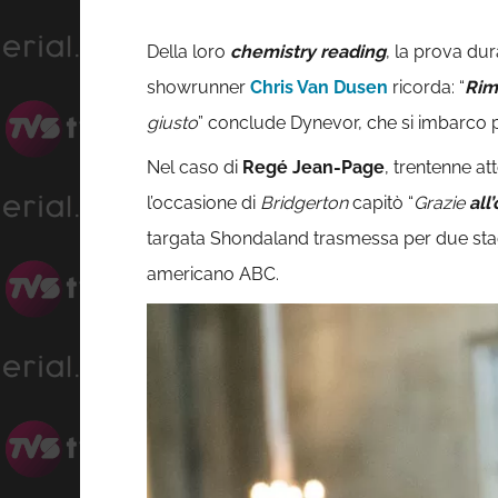
Della loro
chemistry reading
, la prova dur
showrunner
Chris Van Dusen
ricorda: “
Rim
giusto
” conclude Dynevor, che si imbarco p
Nel caso di
Regé Jean-Page
, trentenne a
l’occasione di
Bridgerton
capitò “
Grazie
all
targata Shondaland trasmessa per due stag
americano ABC.