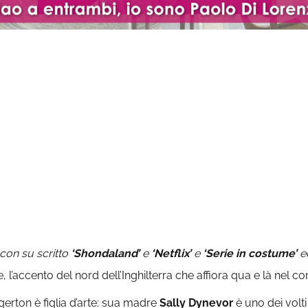
ed
:
 con su scritto
‘Shondaland’
e
‘Netflix’
e
‘Serie in costume’
ed
 l’accento del nord dell’Inghilterra che affiora qua e là nel co
gerton è figlia d’arte: sua madre
Sally Dynevor
è uno dei volti 