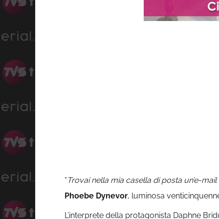
Load
Progress
:
Unmute
0%
0%
“
Trovai nella mia casella di posta un’e-mail
Phoebe Dynevor
, luminosa venticinquenne,
L’interprete della protagonista Daphne Brid