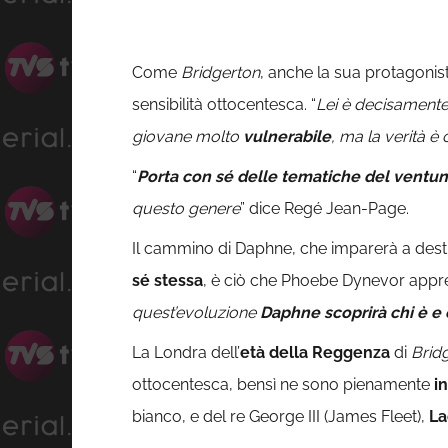
Come
Bridgerton
, anche la sua protagonis
sensibilità ottocentesca. “
Lei è decisament
giovane molto
vulnerabile
, ma la verità è
“
Porta con sé delle tematiche del ventu
questo genere
” dice Regé Jean-Page.
Il cammino di Daphne, che imparerà a destre
sé stessa
, è ciò che Phoebe Dynevor appr
quest’evoluzione
Daphne scoprirà chi è e
La Londra dell’
età della Reggenza
di
Brid
ottocentesca, bensì ne sono pienamente
i
bianco, e del re George III (James Fleet),
La