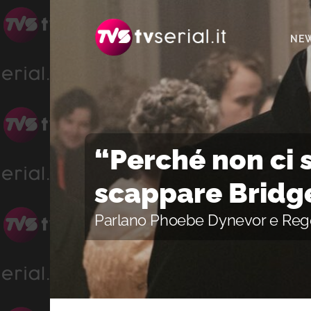
Passa
Passa
Passa
alla
al
alla
NE
navigazione
contenuto
barra
primaria
principale
laterale
primaria
“Perché non ci 
scappare Bridg
Parlano Phoebe Dynevor e Regé 