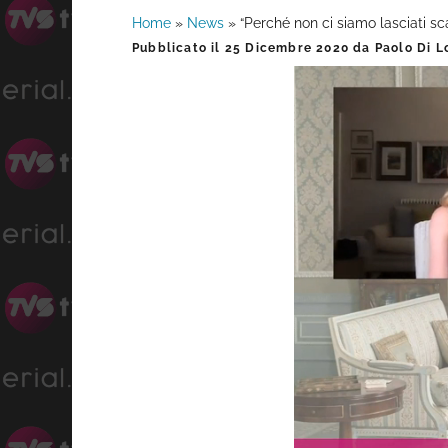
Home
»
News
»
“Perché non ci siamo lasciati s
Barra
Pubblicato il
25 Dicembre 2020
da
Paolo Di L
laterale
primaria