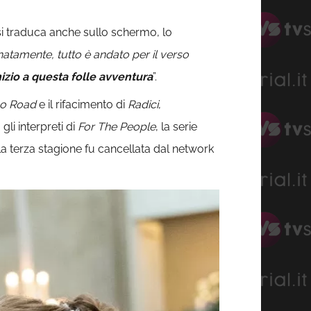
i si traduca anche sullo schermo, lo
natamente, tutto è andato per il verso
nizio a questa folle avventura
”.
oo Road
e il rifacimento di
Radici
,
a gli interpreti di
For The People
, la serie
a terza stagione fu cancellata dal network