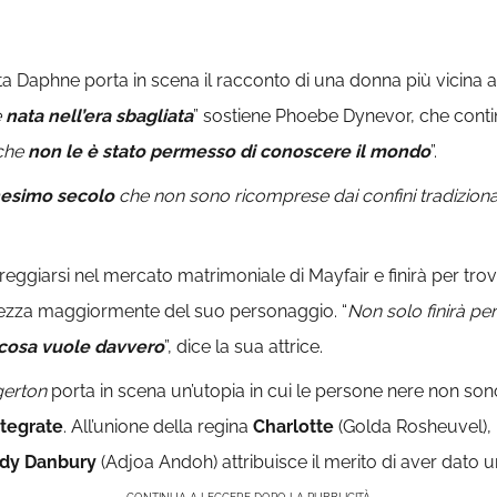
ta Daphne porta in scena il racconto di una donna più vicina a
e
nata nell’era sbagliata
” sostiene Phoebe Dynevor, che contin
 che
non le è stato permesso di conoscere il mondo
”.
nesimo secolo
che non sono ricomprese dai confini tradizional
ggiarsi nel mercato matrimoniale di Mayfair e finirà per trova
ezza maggiormente del suo personaggio. “
Non solo finirà pe
 cosa vuole davvero
”, dice la sua attrice.
gerton
porta in scena un’utopia in cui le persone nere non son
ntegrate
. All’unione della regina
Charlotte
(Golda Rosheuvel),
dy Danbury
(Adjoa Andoh) attribuisce il merito di aver dato u