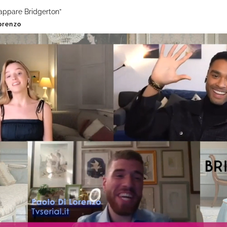
cappare Bridgerton”
orenzo