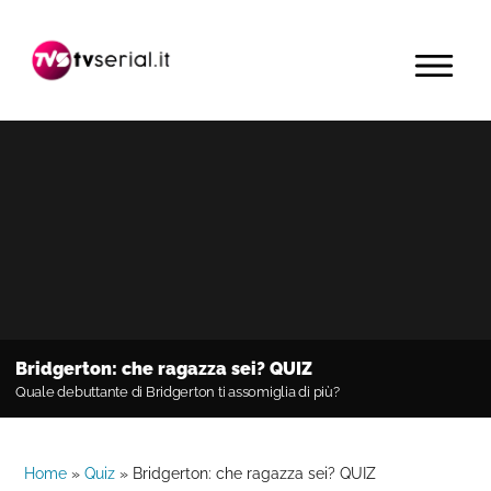
Passa
Passa
Passa
alla
al
alla
MENU
navigazione
contenuto
barra
primaria
principale
laterale
primaria
Bridgerton: che ragazza sei? QUIZ
Quale debuttante di Bridgerton ti assomiglia di più?
Home
»
Quiz
»
Bridgerton: che ragazza sei? QUIZ