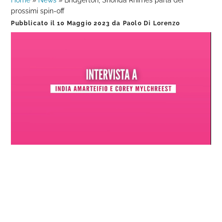
Home
»
News
»
Bridgerton, Shonda Rhimes parla dei
prossimi spin-off
Pubblicato il
10 Maggio 2023
da
Paolo Di Lorenzo
Loaded
:
Progress
:
Unmute
0%
0%