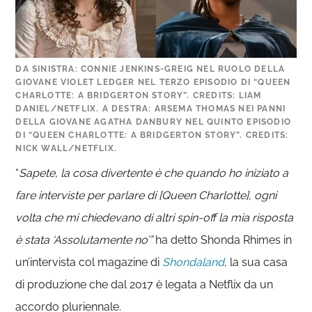
DA SINISTRA: CONNIE JENKINS-GREIG NEL RUOLO DELLA
GIOVANE VIOLET LEDGER NEL TERZO EPISODIO DI “QUEEN
CHARLOTTE: A BRIDGERTON STORY”. CREDITS: LIAM
DANIEL/NETFLIX. A DESTRA: ARSEMA THOMAS NEI PANNI
DELLA GIOVANE AGATHA DANBURY NEL QUINTO EPISODIO
DI “QUEEN CHARLOTTE: A BRIDGERTON STORY”. CREDITS:
NICK WALL/NETFLIX.
“
Sapete, la cosa divertente è che quando ho iniziato a
fare interviste per parlare di [Queen Charlotte], ogni
volta che mi chiedevano di altri spin-off la mia risposta
è stata ‘Assolutamente no’”
ha detto Shonda Rhimes in
un’intervista col magazine di
Shondaland
,
la sua casa
di produzione che dal 2017 è legata a Netflix da un
accordo pluriennale.