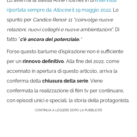
Lo afferma la stessa Anne Holmes in un’
intervista
riportata sempre da
Allocinè
il 19 maggio 2022
. Lo
spunto per
Candice Renoir 11 “coinvolge nuove
relazioni, nuovi colleghi e nuove ambientazioni”
. Di
fatto “
c’è ancora del potenziale.
“
Forse questo barlume d’ispirazione non è sufficiente
per un
rinnovo definitivo
. Alla fine del 2022, come
accennato in apertura di questo articolo, arriva la
conferma della
chiusura della serie
. Viene
confermata la realizzazione di film tv per continuare,
con episodi unici e speciali, la storia della protagonista.
CONTINUA A LEGGERE DOPO LA PUBBLICITÀ