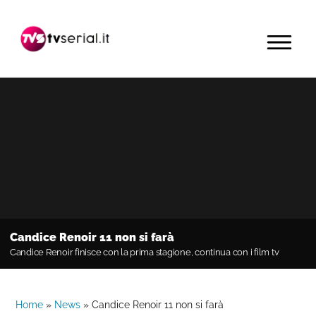
Passa
Passa
Passa
alla
al
alla
MENU
navigazione
contenuto
barra
primaria
principale
laterale
primaria
Candice Renoir 11 non si farà
Candice Renoir finisce con la prima stagione, continua con i film tv
Home
»
News
»
Candice Renoir 11 non si farà