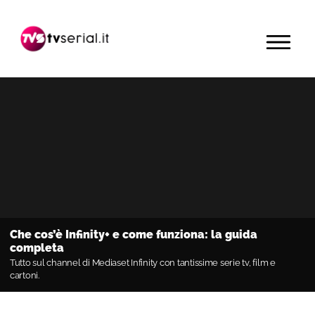
Passa
Passa
alla
al
MENU
navigazione
contenuto
primaria
principale
Che cos’è Infinity+ e come funziona: la guida
completa
Tutto sul channel di Mediaset Infinity con tantissime serie tv, film e
cartoni.