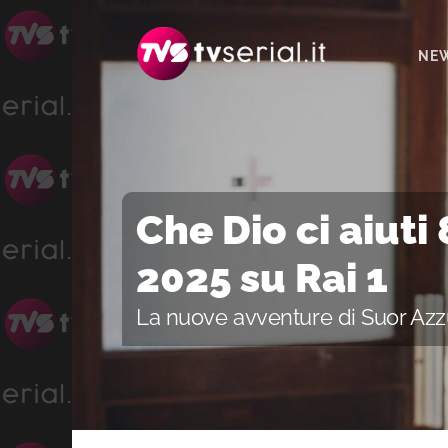
Passa
Passa
Passa
alla
al
alla
NE
navigazione
contenuto
barra
primaria
principale
laterale
primaria
Che Dio ci aiuti
2025 su Rai 1
La nuove avventure di Suor Azz