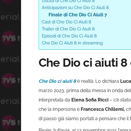
Uscita di Che Dio Ci Aiuti 8
Anticipazioni su Che Dio Ci Aiuti 8
Finale di Che Dio Ci Aiuti 7
Cast di Che Dio Ci Aiuti 8
Trailer di Che Dio Ci Aiuti 8
Episodi di Che Dio Ci Aiuti 8
Che Dio Ci Aiuti 8 in streaming
Che Dio ci aiuti 8 
Che Dio ci aiuti 8
è realtà. Lo dichiara
Luca
marzo 2023, prima della messa in onda del 
interpretata da
Elena Sofia Ricci
– c’è stat
che la impersona è
Francesca Chillemi,
ch
di passo già siamo portati a pensare che il 
Risale, tuttavia, al 13 novembre 2024 l’annun