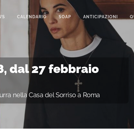
WS
CALENDARIO
SOAP
ANTICIPAZIONI
Q
BEAUTIFUL
IL PARADISO DELLE SIGNORE
LA PROMESSA
 8, dal 27 febbraio
SEGRETI DI FAMIGLIA
TEMPESTA D’AMORE
urra nella Casa del Sorriso a Roma
UN POSTO AL SOLE