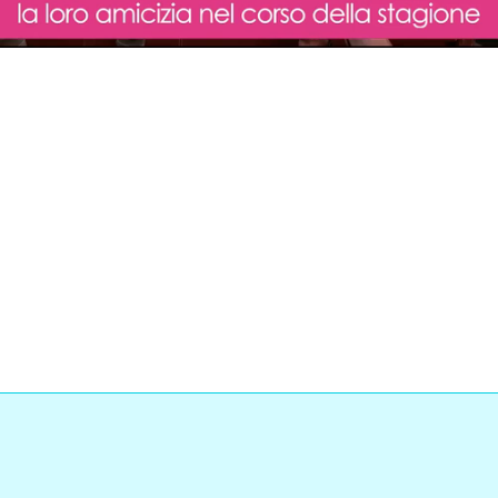
Loaded
:
0%