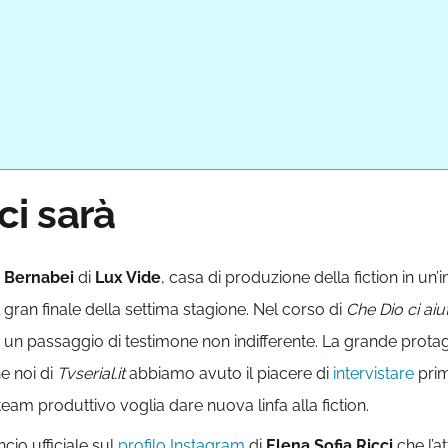
ci sarà
 Bernabei
di
Lux Vide
, casa di produzione della fiction in un’i
gran finale della settima stagione. Nel corso di
Che Dio ci aiut
o un passaggio di testimone non indifferente. La grande protagon
e noi di
Tvserial.it
abbiamo avuto il piacere di
intervistare
prim
team produttivo voglia dare nuova linfa alla fiction.
cio ufficiale sul
profilo Instagram
di
Elena Sofia Ricci
che l’a