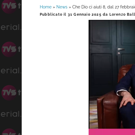
Home
»
News
»
Che Dio ci aiuti 8, dal 27 febbra
Barra
Pubblicato il
31 Gennaio 2025
da
Lorenzo Bal
laterale
primaria