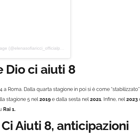
Un post condiviso da Elena Sofia Ricci OfficialPage (@elenasofiaricci_officialpage)
io ci aiuti 8
a Roma. Dalla quarta stagione in poi si è come “stabilizzato” un 
lla stagione 5 nel
2019
e dalla sesta nel
2021
. Infine, nel
2023
su
Rai 1.
i Aiuti 8, anticipazioni