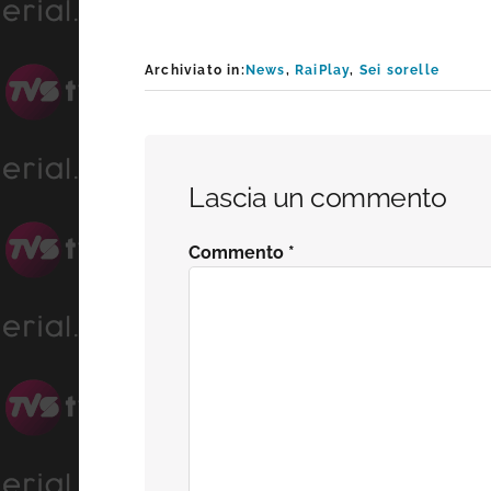
Archiviato in:
News
,
RaiPlay
,
Sei sorelle
Interazioni
Lascia un commento
del
Commento
*
lettore