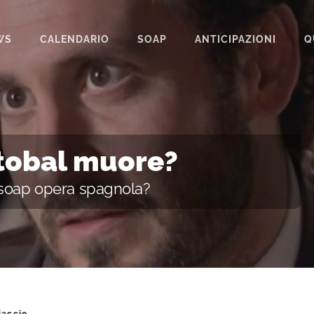
WS
CALENDARIO
SOAP
ANTICIPAZIONI
Q
BEAUTIFUL
IL PARADISO DELLE SIGNORE
LA PROMESSA
istobal muore?
SEGRETI DI FAMIGLIA
 soap opera spagnola?
TEMPESTA D’AMORE
UN POSTO AL SOLE