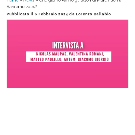
Home
»
News
»
Che giorno vanno gli attori di Mare Fuori a
Sanremo 2024?
Pubblicato il
6 Febbraio 2024
da
Lorenzo Ballabio
Loaded
:
Progress
:
Unmute
0%
0%