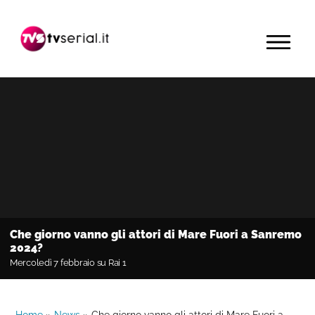
Passa
Passa
Passa
alla
al
alla
MENU
navigazione
contenuto
barra
primaria
principale
laterale
primaria
Che giorno vanno gli attori di Mare Fuori a Sanremo
2024?
Mercoledì 7 febbraio su Rai 1