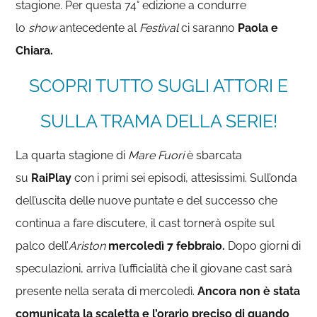
stagione. Per questa 74° edizione a condurre
lo
show
antecedente al
Festival
ci saranno
Paola e
Chiara.
SCOPRI TUTTO SUGLI ATTORI E
SULLA TRAMA DELLA SERIE!
La quarta stagione di
Mare Fuori
è sbarcata
su
RaiPlay
con i primi sei episodi, attesissimi. Sull’onda
dell’uscita delle nuove puntate e del successo che
continua a fare discutere, il cast tornerà ospite sul
palco dell’
Ariston
mercoledì
7 febbraio.
Dopo giorni di
speculazioni, arriva l’ufficialità che il giovane cast sarà
presente nella serata di mercoledì.
Ancora non è stata
comunicata la scaletta e l’orario preciso di quando