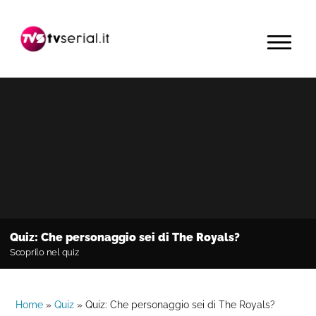
Passa
Passa
Passa
alla
al
alla
MENU
navigazione
contenuto
barra
primaria
principale
laterale
primaria
Quiz: Che personaggio sei di The Royals?
Scoprilo nel quiz
Home
»
Quiz
»
Quiz: Che personaggio sei di The Royals?