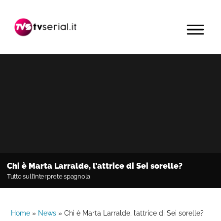
Passa
Passa
Passa
alla
al
alla
MENU
navigazione
contenuto
barra
primaria
principale
laterale
primaria
Chi è Marta Larralde, l’attrice di Sei sorelle?
Tutto sull’interprete spagnola
Home
»
News
»
Chi è Marta Larralde, l’attrice di Sei sorelle?