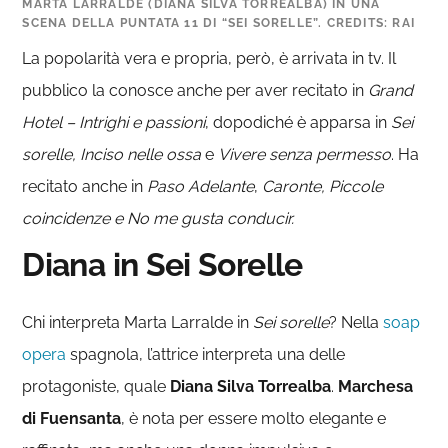
MARTA LARRALDE (DIANA SILVA TORREALBA) IN UNA
SCENA DELLA PUNTATA 11 DI “SEI SORELLE”. CREDITS: RAI
La popolarità vera e propria, però, è arrivata in tv. Il
pubblico la conosce anche per aver recitato in
Grand
Hotel – Intrighi e passioni
, dopodiché è apparsa in
Sei
sorelle, Inciso nelle ossa
e
Vivere senza permesso
. Ha
recitato anche in
Paso Adelante
,
Caronte, Piccole
coincidenze e No me gusta conducir.
Diana in Sei Sorelle
Chi interpreta Marta Larralde in
Sei sorelle
? Nella
soap
opera
spagnola, l’attrice interpreta una delle
protagoniste, quale
Diana Silva Torrealba
.
Marchesa
di Fuensanta
, è nota per essere molto elegante e