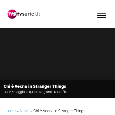
Passa
Passa
Passa
alla
al
alla
MENU
navigazione
contenuto
barra
primaria
principale
laterale
primaria
Chi è Vecna in Stranger Things
Dal 27 maggio la quarta stagione su Netflix
Home
»
News
»
Chi è Vecna in Stranger Things