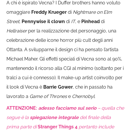
A chi è ispirato Vecna? I Duffer brothers hanno voluto
omaggiare
Freddy Krueger
di
Nightmare on Elm
Street
,
Pennywise il clown
di
IT
, e
Pinhead
di
Hellraiser
per la realizzazione del personaggio, una
celebrazione delle icone horror più cult degli anni
Ottanta. A svilupparne il design ci ha pensato l’artista
Michael Maher. Gli effetti speciali di Vecna sono al 90%,
mantenendo il ricorso alla CGI al minimo (soltanto per i
tralci a cui è connesso). Il make-up artist coinvolto per
il look di Vecna è
Barrie Gower
, che in passato ha
lavorato a
Game of Thrones
e
Chernobyl
.
ATTENZIONE
:
adesso facciamo sul serio
– quella che
segue è la
spiegazione integrale
del finale della
prima parte di
Stranger Things 4
pertanto include