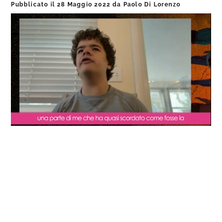
Pubblicato il
28 Maggio 2022
da
Paolo Di Lorenzo
Loaded
:
Progress
:
Unmute
0%
0%