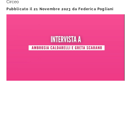
Circeo
Pubblicato il
21 Novembre 2023
da
Federica Pogliani
Loaded
:
Progress
:
Unmute
0%
0%