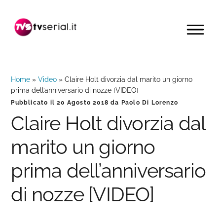
Passa
Passa
Passa
alla
al
alla
MENU
navigazione
contenuto
barra
primaria
principale
laterale
primaria
Home
»
Video
»
Claire Holt divorzia dal marito un giorno
prima dell’anniversario di nozze [VIDEO]
Pubblicato il
20 Agosto 2018
da
Paolo Di Lorenzo
Claire Holt divorzia dal
marito un giorno
prima dell’anniversario
di nozze [VIDEO]