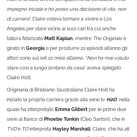
impegno iniziale e ho preso una decisione di vita, non
di carriera
”. Claire voleva tornare a vivere a Los
Angeles per stare vicina ai suoi cari tra cui anche
l’allora fidanzato
Matt Kaplan
, mentre
The Originals
è
girato in
Georgia
e per produrre 22 episodi all’anno gli
attori sono sul set 10 mesi all’anno. “
Non ho mai voluto
stare così a lungo lontano da casa
” aveva spiegato
Claire Holt.
Originaria di Brisbane, l’australiana Claire Holt ha
iniziato la propria carriera grazie alla serie tv
H2O
, nella
quale ha interpretato
Emma Gilbert
per le prime due
serie al fianco di
Phoebe Tonkin
(Cleo Sartori), che in
TVD
e
TO
interpreta
Hayley Marshall
. Claire, che ha 28