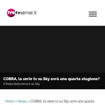
Passa
Passa
Passa
alla
al
alla
MENU
navigazione
contenuto
barra
primaria
principale
laterale
primaria
COBRA, la serie tv su Sky avrà una quarta stagione?
Il finale della terza è su Sky
Home
»
News
»
COBRA, la serie tv su Sky avrà una quarta