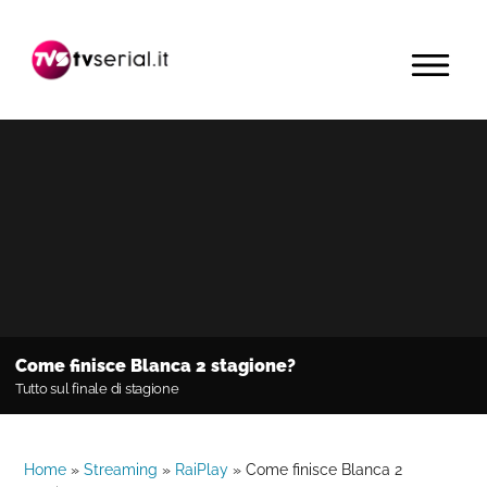
Passa
Passa
Passa
alla
al
alla
MENU
navigazione
contenuto
barra
primaria
principale
laterale
primaria
Come finisce Blanca 2 stagione?
Tutto sul finale di stagione
Home
»
Streaming
»
RaiPlay
»
Come finisce Blanca 2