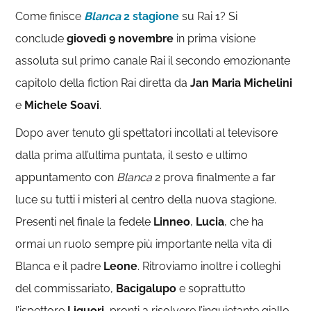
Come finisce
Blanca
2 stagione
su Rai 1? Si
conclude
giovedì 9 novembre
in prima visione
assoluta sul primo canale Rai il secondo emozionante
capitolo della fiction Rai diretta da
Jan Maria Michelini
e
Michele Soavi
.
Dopo aver tenuto gli spettatori incollati al televisore
dalla prima all’ultima puntata, il sesto e ultimo
appuntamento con
Blanca
2 prova finalmente a far
luce su tutti i misteri al centro della nuova stagione.
Presenti nel finale la fedele
Linneo
,
Lucia
, che ha
ormai un ruolo sempre più importante nella vita di
Blanca e il padre
Leone
. Ritroviamo inoltre i colleghi
del commissariato,
Bacigalupo
e soprattutto
l’ispettore
Liguori
, pronti a risolvere l’inquietante giallo