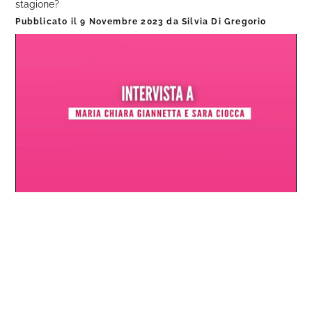
stagione?
Pubblicato il
9 Novembre 2023
da
Silvia Di Gregorio
Loaded
:
Progress
:
Unmute
0%
0%