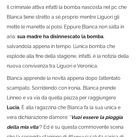
Il criminale attiva infatti la bomba nascosta nel pc che
Blanca tiene stretto a sé proprio mentre Liguori gli
mette le manette ai polsi. Eppure Blanca non salta in
aria:
sua madre ha disinnescato la bomba
,
salvandola appena in tempo. L’unica bomba che
esplode alla fine della stagione, infatti, è la notizia della
nuova convivenza tra Liguori e Veronica.
Blanca apprende la novità appena dopo l’attentato
scampato. Sorridendo con ironia, Blanca prende
Linneo e va via da quella piazza per raggiungere
Lucia
. È alla ragazzina che Blanca fa la sua unica e
vera dichiarazione d’amore: “
Vuoi essere la pioggia
della mia vita
“
? Ed è su questa commovente scena
che la seconda stagione di
Blanca
ci saluta carica di