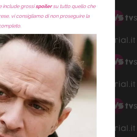
 include grossi
spoiler
su tutto quello che
ese, vi consigliamo di non proseguire la
 completo.