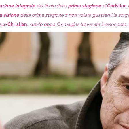
azione integrale
del finale della
prima stagione
di
Christian
e
a visione
della prima stagione o non volete guastarvi le sorpr
isce
Christian
, subito dopo l’immagine troverete il resoconto