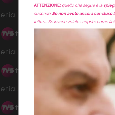
ATTENZIONE
:
quello che segue è la
spieg
succede.
Se non avete ancora concluso l
lettura. Se invece volete scoprire come fin