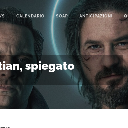
WS
CALENDARIO
SOAP
ANTICIPAZIONI
Q
BEAUTIFUL
IL PARADISO DELLE SIGNORE
LA PROMESSA
stian, spiegato
SEGRETI DI FAMIGLIA
TEMPESTA D’AMORE
UN POSTO AL SOLE