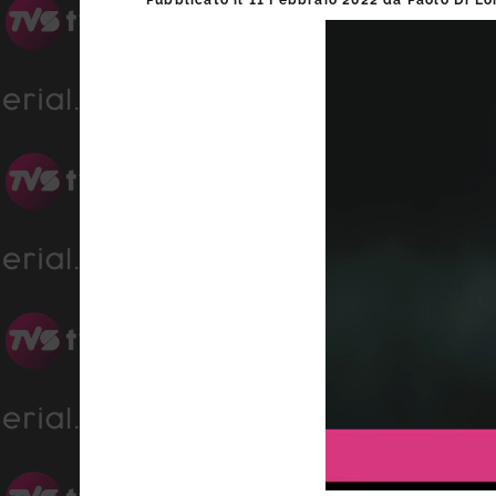
Pubblicato il
11 Febbraio 2022
da
Paolo Di Lo
laterale
primaria
Progress
:
Unmute
0%