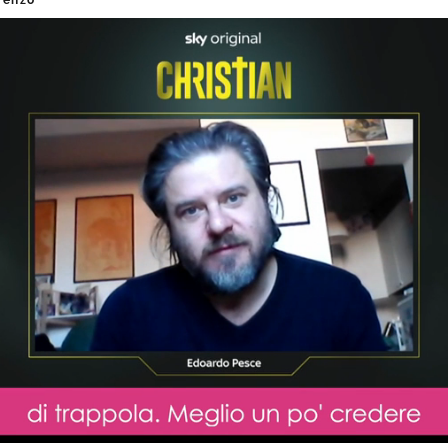
renzo
Loaded
:
0%