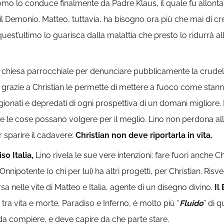
omo lo conduce finalmente da Padre Klaus, il quale fu allonta
 il Demonio. Matteo, tuttavia, ha bisogno ora più che mai di cre
uest’ultimo lo guarisca dalla malattia che presto lo ridurrà all
a chiesa parrocchiale per denunciare pubblicamente la crudel
to grazie a Christian le permette di mettere a fuoco come stan
rigionati e depredati di ogni prospettiva di un domani migliore
he le cose possano volgere per il meglio. Lino non perdona al
ar sparire il cadavere:
Christian non deve riportarla in vita.
o Italia,
Lino rivela le sue vere intenzioni: fare fuori anche 
nipotente (o chi per lui) ha altri progetti, per Christian. Risveg
 nelle vite di Matteo e Italia, agente di un disegno divino.
Il
 tra vita e morte, Paradiso e Inferno, è molto più “
Fluido
” di 
o da compiere, e deve capire da che parte stare.