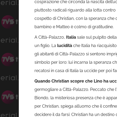
cospirazione che circonda la nascita dell’u
piuttosto radicali riguardo alla lotta contro
cospetto di Christian, con la speranza che q
bambino e Matteo è colmo di gratitudine.
A Città-Palazzo,
Italia
sale sul pulpito dell
un figlio. La
lucidità
che Italia ha riacquisi
gli abitanti di Città-Palazzo si sentono imp
simbolo per loro: lui incarna la speranza c
recatosi in casa di Italia la uccide per poi f
Quando Christian scopre che Lino ha uccis
germogliare a Città-Palazzo. Peccato che l’On
Biondo, la misteriosa presenza che è apparsa
per Christian, spiega all’uomo che il confine
decidere il da farsi: Christian ha un destin