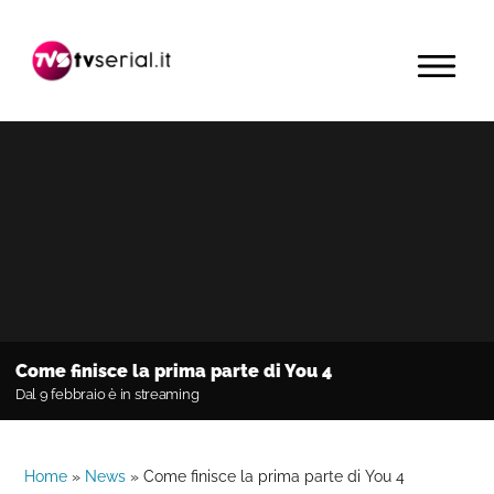
Passa
Passa
Passa
alla
al
alla
MENU
navigazione
contenuto
barra
primaria
principale
laterale
primaria
Come finisce la prima parte di You 4
Dal 9 febbraio è in streaming
Home
»
News
»
Come finisce la prima parte di You 4