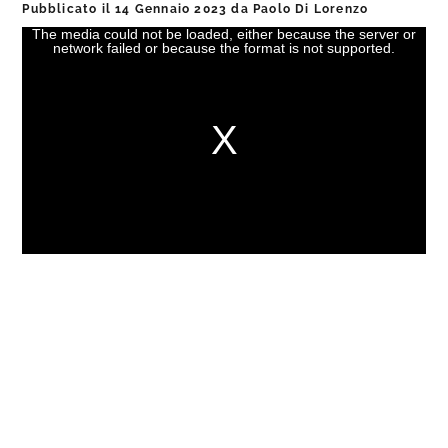
Pubblicato il
14 Gennaio 2023
da
Paolo Di Lorenzo
The media could not be loaded, either because the server or
This
network failed or because the format is not supported.
is
a
modal
window.