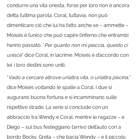
condurre una vita onesta, forse per loro non è ancora
detta l’ultima parola. Coral, tuttavia, non può
dimenticare ciò che lui ha fatto anche se – ammette –
Moisés è l’unico che può capire l’inferno che entrambi
hanno passato. “
Per quanto non mi piaccia, questo ci
unisce
” dice Coral, in lacrime. Moisés è d’accordo con
lei: i loro destini sono uniti.
“
Vado a cercare altrove un’altra vita, o un’altra piscina,
”
dice Moisés voltando le spalle a Coral. I due si
augurano buona fortuna e si incamminano sulle
rispettive strade. La serie si conclude con un
abbraccio tra Wendy e Coral, mentre le ragazze – e
Diego – sul bus festeggiano l’arrivo dell’auto con a
bordo Becky, Greta – che bacia Wendy – e il piccolo.