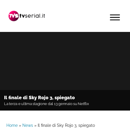
Passa
Passa
Passa
alla
al
alla
MENU
navigazione
contenuto
barra
primaria
principale
laterale
primaria
Il finale di Sky Rojo 3, spiegato
La terza e ultima stagione dal 13 gennaio su Netflix
Home
»
News
»
Il finale di Sky Rojo 3, spiegato