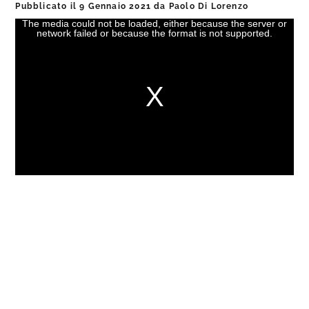
Pubblicato il
9 Gennaio 2021
da
Paolo Di Lorenzo
The media could not be loaded, either because the server or
This
network failed or because the format is not supported.
is
a
modal
window.