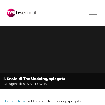
Passa
Passa
Passa
alla
al
alla
MENU
navigazione
contenuto
barra
primaria
principale
laterale
primaria
Il finale di The Undoing, spiegato
Dall’8 gennaio su Sky e NOW TV
Home
»
News
»
Il finale di The Undoing, spiegato