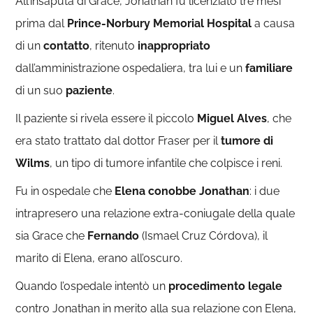
All’insaputa di Grace, Jonathan fu licenziato tre mesi
prima dal
Prince-Norbury Memorial
Hospital
a causa
di un
contatto
, ritenuto
inappropriato
dall’amministrazione ospedaliera, tra lui e un
familiare
di un suo
paziente
.
Il paziente si rivela essere il piccolo
Miguel Alves
, che
era stato trattato dal dottor Fraser per il
tumore di
Wilms
, un tipo di tumore infantile che colpisce i reni.
Fu in ospedale che
Elena conobbe Jonathan
: i due
intrapresero una relazione extra-coniugale della quale
sia Grace che
Fernando
(Ismael Cruz Córdova), il
marito di Elena, erano all’oscuro.
Quando l’ospedale intentò un
procedimento legale
contro Jonathan in merito alla sua relazione con Elena,