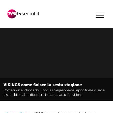
Passa
Passa
Passa
alla
al
alla
MENU
navigazione
contenuto
barra
primaria
principale
laterale
primaria
VIKINGS come finisce la sesta stagione
Come finisce Vikings 6b? Ecco la spiegazione dell’epico finale di serie
disponibile dal 30 dicembre in esclusiva su Timvision!