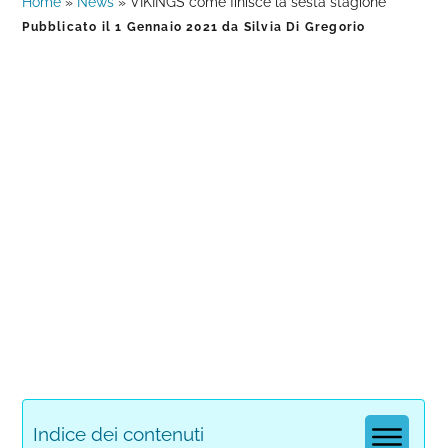
Home
»
News
»
VIKINGS come finisce la sesta stagione
Pubblicato il
1 Gennaio 2021
da
Silvia Di Gregorio
Indice dei contenuti