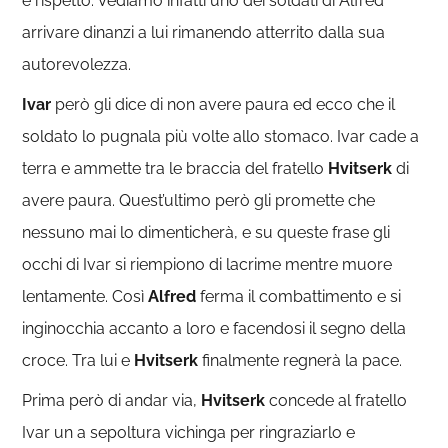
e rispetto. Vediamo infatti uno dei soldati di Alfred
arrivare dinanzi a lui rimanendo atterrito dalla sua
autorevolezza.
Ivar
però gli dice di non avere paura ed ecco che il
soldato lo pugnala più volte allo stomaco. Ivar cade a
terra e ammette tra le braccia del fratello
Hvitserk
di
avere paura. Quest’ultimo però gli promette che
nessuno mai lo dimenticherà, e su queste frase gli
occhi di Ivar si riempiono di lacrime mentre muore
lentamente. Così
Alfred
ferma il combattimento e si
inginocchia accanto a loro e facendosi il segno della
croce. Tra lui e
Hvitserk
finalmente regnerà la pace.
Prima però di andar via,
Hvitserk
concede al fratello
Ivar un a sepoltura vichinga per ringraziarlo e