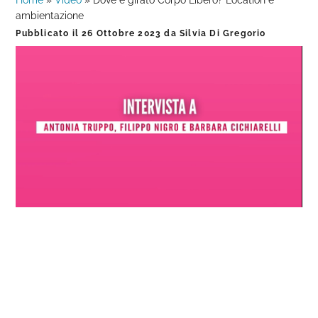
Home
»
Video
»
Dove è girato Corpo Libero? Location e
ambientazione
Pubblicato il
26 Ottobre 2023
da
Silvia Di Gregorio
Loaded
:
Progress
:
Unmute
0%
0%