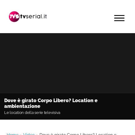
Passa
Passa
Passa
alla
al
alla
MENU
navigazione
contenuto
barra
primaria
principale
laterale
primaria
Dove è girato Corpo Libero? Location e
ambientazione
Le location della serie televisiva