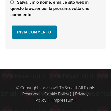
Salva il mio nome, email e sito web in
questo browser per la prossima volta che
commento.
Barra
laterale
primaria
© Copyright 2012-2026 TVSerial.it All Rights
Reserved. [
Cookie Policy
] [
Privacy
Policy
] [
Impressum
]