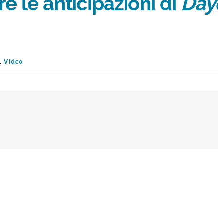
e le anticipazioni di
Day
p
,
Video