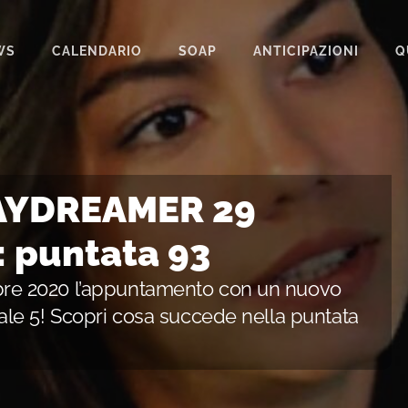
WS
CALENDARIO
SOAP
ANTICIPAZIONI
Q
BEAUTIFUL
IL PARADISO DELLE SIGNORE
LA PROMESSA
DAYDREAMER 29
SEGRETI DI FAMIGLIA
 puntata 93
TEMPESTA D’AMORE
e 2020 l’appuntamento con un nuovo
UN POSTO AL SOLE
le 5! Scopri cosa succede nella puntata