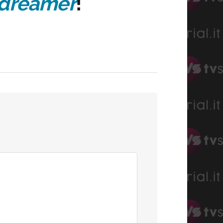
dreamer
!