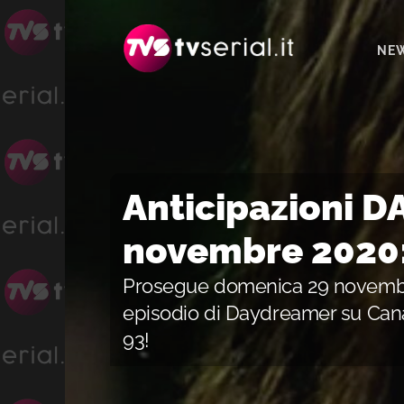
Passa
Passa
Passa
alla
al
alla
NE
navigazione
contenuto
barra
primaria
principale
laterale
primaria
Anticipazioni 
novembre 2020:
Prosegue domenica 29 novembr
episodio di Daydreamer su Cana
93!