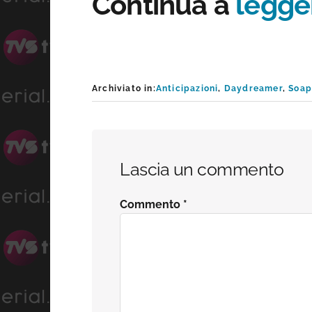
Continua a
legger
Archiviato in:
Anticipazioni
,
Daydreamer
,
Soa
Interazioni
Lascia un commento
del
Commento
*
lettore