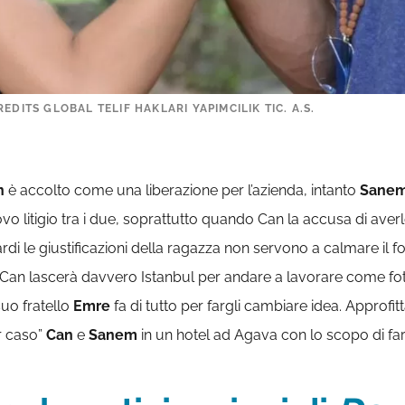
EDITS GLOBAL TELIF HAKLARI YAPIMCILIK TIC. A.S.
n
è accolto come una liberazione per l’azienda, intanto
Sane
vo litigio tra i due, soprattutto quando Can la accusa di aver
tardi le giustificazioni della ragazza non servono a calmare il 
. Can lascerà davvero Istanbul per andare a lavorare come f
suo fratello
Emre
fa di tutto per fargli cambiare idea. Approfitt
r caso”
Can
e
Sanem
in un hotel ad Agava con lo scopo di far 