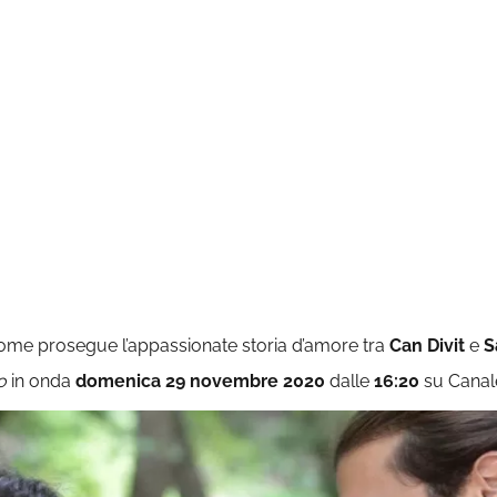
 come prosegue l’appassionate storia d’amore tra
Can Divit
e
S
no
in onda
domenica 29 novembre
2020
dalle
16:20
su Canal