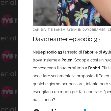
CAN DIVIT E SANEM AYDIN IN DAYDREAMER, CR
Daydreamer episodio 93
Nell’
episodio 93
l’arresto di
Fabbri
e di
Ayli
trova insieme a
Polen
. Scoppia così un nuo
concedendo il suo profumo a
Fabbri
. Più 
accettare seriamente la proposta di Polen
qualche giorno per pensarci, intanto però 
escogitano un modo per fa incontrare “pe
riusciranno?