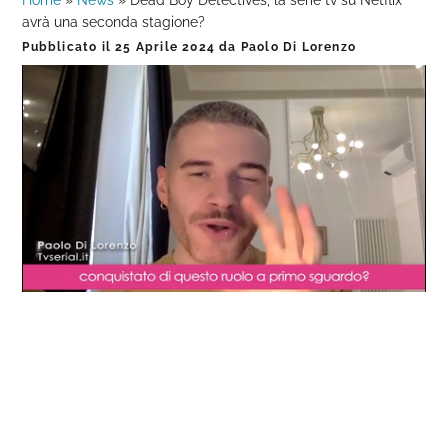
Home
»
News
»
Dead Boy Detectives, la serie tv su Netflix
avrà una seconda stagione?
Pubblicato il
25 Aprile 2024
da
Paolo Di Lorenzo
Loaded
:
Progress
:
Unmute
0%
0%