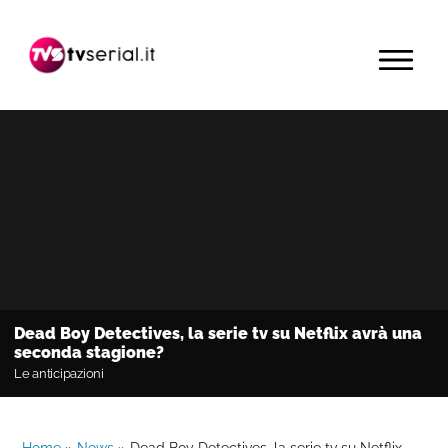
Passa
Passa
Passa
alla
al
alla
MENU
navigazione
contenuto
barra
primaria
principale
laterale
primaria
Dead Boy Detectives, la serie tv su Netflix avrà una
seconda stagione?
Le anticipazioni