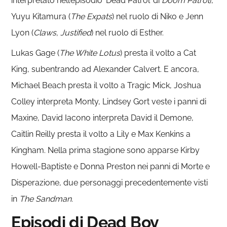
interpretato nell’episodio ‘Dead Patrol’ di
Doom Patrol
),
Yuyu Kitamura (
The Expats
) nel ruolo di Niko e Jenn
Lyon (
Claws, Justified
) nel ruolo di Esther.
Lukas Gage (
The White Lotus
) presta il volto a Cat
King, subentrando ad Alexander Calvert. E ancora,
Michael Beach presta il volto a Tragic Mick, Joshua
Colley interpreta Monty, Lindsey Gort veste i panni di
Maxine, David Iacono interpreta David il Demone,
Caitlin Reilly presta il volto a Lily e Max Kenkins a
Kingham. Nella prima stagione sono apparse Kirby
Howell-Baptiste e Donna Preston nei panni di Morte e
Disperazione, due personaggi precedentemente visti
in
The Sandman.
Episodi di Dead Boy