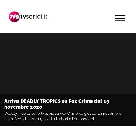
Passa
Passa
Passa
alla
al
alla
MENU
navigazione
contenuto
barra
primaria
principale
laterale
primaria
Arriva DEADLY TROPICS su Fox Crime dal 19
novembre 2020
Deadly Tropics serie tv al via su Fox Crime da giovedì 19 novembre
2020. Scopri la trama, il cast, gli attori e i personaggi.