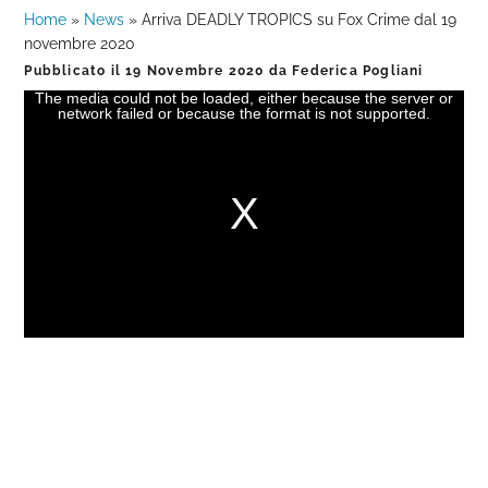
Home
»
News
»
Arriva DEADLY TROPICS su Fox Crime dal 19
novembre 2020
Pubblicato il
19 Novembre 2020
da
Federica Pogliani
The media could not be loaded, either because the server or
This
network failed or because the format is not supported.
is
a
modal
window.