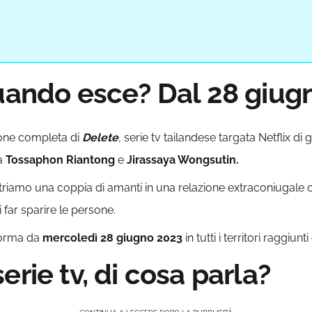
quando esce? Dal 28 giugn
ione completa di
Delete
,
serie tv tailandese targata Netflix di 
a
Tossaphon Riantong
e
Jirassaya Wongsutin.
ntriamo una coppia di amanti in una relazione extraconiugale 
far sparire le persone.
aforma da
mercoledì 28 giugno 2023
in tutti i territori raggiun
erie tv, di cosa parla?