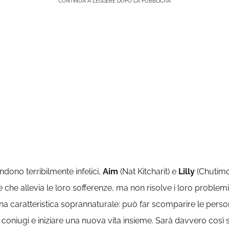
CONTINUA A LEGGERE DOPO LA PUBBLICITÀ
endono terribilmente infelici,
Aim
(Nat Kitcharit) e
Lilly
(Chutimo
 che allevia le loro sofferenze, ma non risolve i loro problemi
 caratteristica soprannaturale: può far scomparire le perso
e i coniugi e iniziare una nuova vita insieme. Sarà davvero così