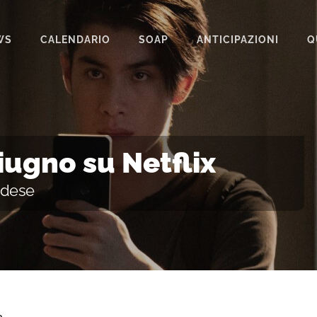
WS
CALENDARIO
SOAP
ANTICIPAZIONI
Q
BEAUTIFUL
IL PARADISO DELLE SIGNORE
LA PROMESSA
iugno su Netflix
SEGRETI DI FAMIGLIA
andese
TEMPESTA D’AMORE
UN POSTO AL SOLE