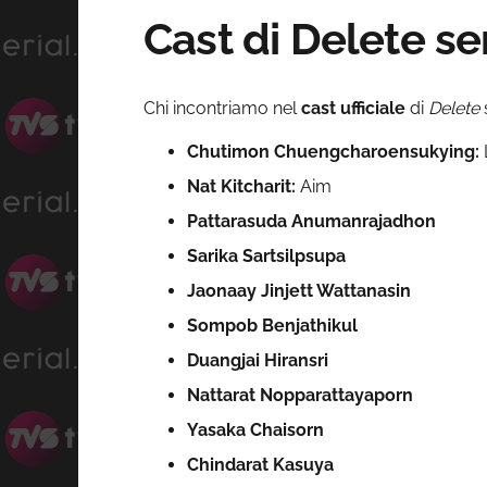
Cast di Delete ser
Chi incontriamo nel
cast ufficiale
di
Delete
Chutimon Chuengcharoensukying:
Nat Kitcharit:
Aim
Pattarasuda Anumanrajadhon
Sarika Sartsilpsupa
Jaonaay Jinjett Wattanasin
Sompob Benjathikul
Duangjai Hiransri
Nattarat Nopparattayaporn
Yasaka Chaisorn
Chindarat Kasuya