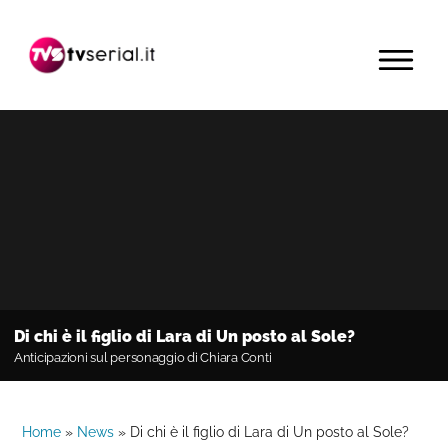
Passa
Passa
Passa
alla
al
alla
MENU
navigazione
contenuto
barra
primaria
principale
laterale
primaria
Di chi è il figlio di Lara di Un posto al Sole?
Anticipazioni sul personaggio di Chiara Conti
Home
»
News
»
Di chi è il figlio di Lara di Un posto al Sole?