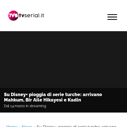
Passa
Passa
Passa
alla
al
alla
MENU
navigazione
contenuto
barra
primaria
principale
laterale
primaria
Su Disney+ pioggia di serie turche: arrivano
Mahkum, Bir Aile Hikayesi e Kadin
Dal 14 marzo in streaming