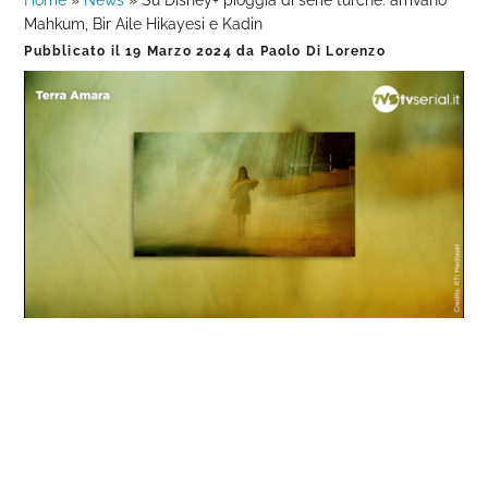
Home
»
News
»
Su Disney+ pioggia di serie turche: arrivano
Mahkum, Bir Aile Hikayesi e Kadin
Pubblicato il
19 Marzo 2024
da
Paolo Di Lorenzo
Loaded
:
Progress
:
Unmute
0%
0%