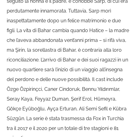
seguito la nonna e il padre, e conobbe Sarp, di cui era
perdutamente innamorata. Tuttavia, Sarp morì
inaspettatamente dopo un felice matrimonio e due
figli. La vita di Bahar cambia quando Hatice – la madre
che l’aveva abbandonata vent’anni prima – si rifà viva,
ma Şirin, la sorellastra di Bahar, è contraria alla loro
riconciliazione. L’arrivo di Bahar e dei suoi ragazzi in un
nuovo quartiere sarà l’inizio di un viaggio all’insegna
del perdono e delle nuove possibilità. Il cast include
Özge Özpirinçci, Caner Cindoruk, Bennu Yıldırımlar,
Seray Kaya, Feyyaz Duman, Şerif Erol, Hümeyra,
Gökçe Eyüboğlu, Ayça Erturan, Ali Semi Sefil e Kübra
Süzgün. La serie è stata trasmessa da Fox in Turchia
tra il 2017 e il 2020 per un totale di tre stagioni e 81