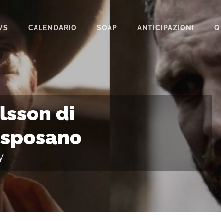
WS
CALENDARIO
SOAP
ANTICIPAZIONI
Q
BEAUTIFUL
IL PARADISO DELLE SIGNORE
LA PROMESSA
lsson di
SEGRETI DI FAMIGLIA
i sposano
TEMPESTA D’AMORE
y
UN POSTO AL SOLE