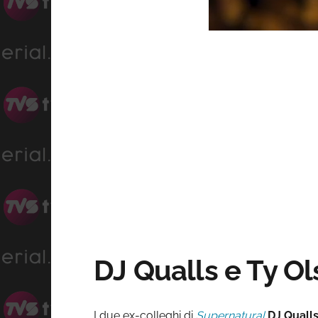
Progres
Unmute
0%
DJ Qualls e Ty Ol
I due ex-colleghi di
Supernatural
DJ Quall