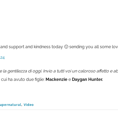
e and support and kindness today 🙂 sending you all some lov
024
e la gentilezza di oggi. Invio a tutti voi un caloroso affetto e ab
a cui ha avuto due figlie:
Mackenzie
e
Daygan Hunter.
upernatural
,
Video