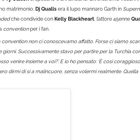
simo matrimonio.
Dj Qualls
era il lupo mannaro Garth in
Supern
aded
che condivide con
Kelly Blackheart
, l’attore 45enne
Qua
na
convention
per i fan.
a convention non ci conoscevamo affatto. Forse ci siamo scambi
e giorni. Successivamente stavo per partire per la Turchia co
osso venire insieme a voi?’. E io ho pensato: ‘È così coraggioso!
 dirmi di sì a malincuore, senza volermi realmente. Quella è st