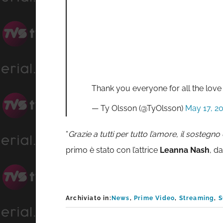
Thank you everyone for all the lov
— Ty Olsson (@TyOlsson)
May 17, 2
“
Grazie a tutti per tutto l’amore, il sostegno 
primo è stato con l’attrice
Leanna Nash
, d
Archiviato in:
News
,
Prime Video
,
Streaming
,
S