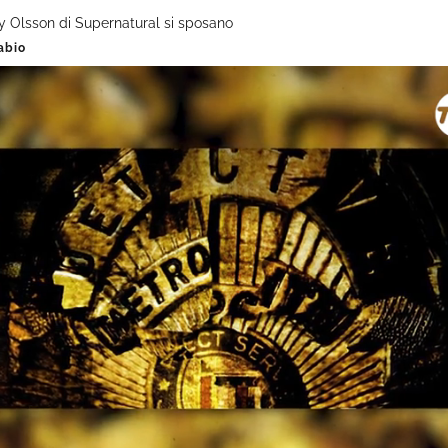
Ty Olsson di Supernatural si sposano
abio