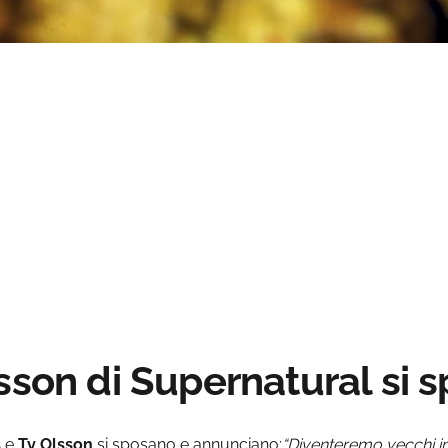
Loaded
:
s
:
0%
sson di Supernatural si 
s
e
Ty
Olsson
si sposano e annunciano:
“Diventeremo vecchi i