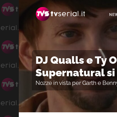
Passa
Passa
Passa
alla
al
alla
NE
navigazione
contenuto
barra
primaria
principale
laterale
primaria
DJ Qualls e Ty O
Supernatural s
Nozze in vista per Garth e Benn