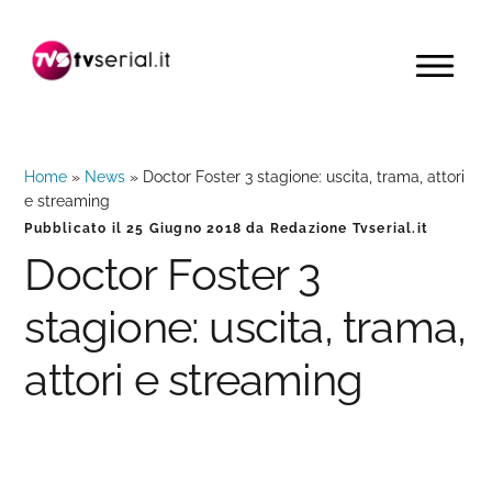
Passa
Passa
Passa
alla
al
alla
MENU
navigazione
contenuto
barra
primaria
principale
laterale
primaria
Home
»
News
»
Doctor Foster 3 stagione: uscita, trama, attori
e streaming
Pubblicato il
25 Giugno 2018
da
Redazione Tvserial.it
Doctor Foster 3
stagione: uscita, trama,
attori e streaming