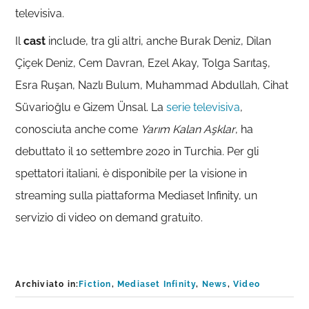
televisiva.
Il
cast
include, tra gli altri, anche Burak Deniz, Dilan
Çiçek Deniz, Cem Davran, Ezel Akay, Tolga Sarıtaş,
Esra Ruşan, Nazlı Bulum, Muhammad Abdullah, Cihat
Süvarioğlu e Gizem Ünsal. La
serie televisiva
,
conosciuta anche come
Yarım Kalan Aşklar
, ha
debuttato il 10 settembre 2020 in Turchia. Per gli
spettatori italiani, è disponibile per la visione in
streaming sulla piattaforma Mediaset Infinity, un
servizio di video on demand gratuito.
Archiviato in:
Fiction
,
Mediaset Infinity
,
News
,
Video