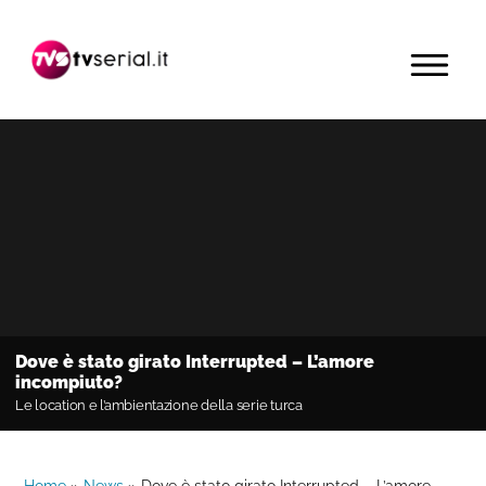
Passa
Passa
Passa
alla
al
alla
MENU
navigazione
contenuto
barra
primaria
principale
laterale
primaria
Dove è stato girato Interrupted – L’amore
incompiuto?
Le location e l’ambientazione della serie turca