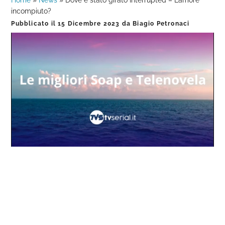
Home
»
News
»
Dove è stato girato Interrupted – L’amore
incompiuto?
Pubblicato il
15 Dicembre 2023
da
Biagio Petronaci
Loaded
:
Progress
:
Unmute
0%
0%