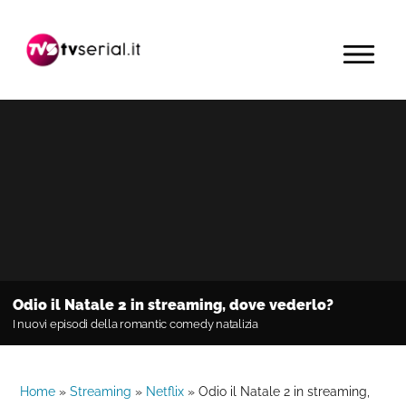
Passa
Passa
Passa
alla
al
alla
MENU
navigazione
contenuto
barra
primaria
principale
laterale
primaria
Odio il Natale 2 in streaming, dove vederlo?
I nuovi episodi della romantic comedy natalizia
Home
»
Streaming
»
Netflix
»
Odio il Natale 2 in streaming,