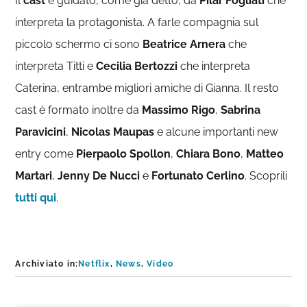
Il
cast
è guidato, come già detto, da
Pilar Fogliati
che
interpreta la protagonista. A farle compagnia sul
piccolo schermo ci sono
Beatrice Arnera
che
interpreta Titti e
Cecilia Bertozzi
che interpreta
Caterina, entrambe migliori amiche di Gianna. Il resto
cast è formato inoltre da
Massimo Rigo
,
Sabrina
Paravicini
,
Nicolas Maupas
e alcune importanti new
entry come
Pierpaolo Spollon
,
Chiara Bono
,
Matteo
Martari
,
Jenny De Nucci
e
Fortunato Cerlino
. Scoprili
tutti qui
.
Archiviato in:
Netflix
,
News
,
Video