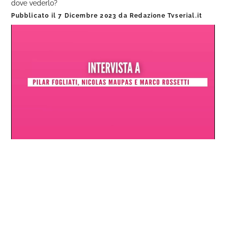
dove vederlo?
Pubblicato il
7 Dicembre 2023
da
Redazione Tvserial.it
Loaded
:
Progress
:
Unmute
0%
0%