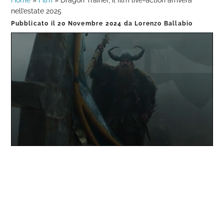
Home
»
Film
»
Dragon Trainer, il film live-action arriverà
nell’estate 2025
Pubblicato il
20 Novembre 2024
da
Lorenzo Ballabio
Loaded
:
Progress
:
Unmute
0%
0%