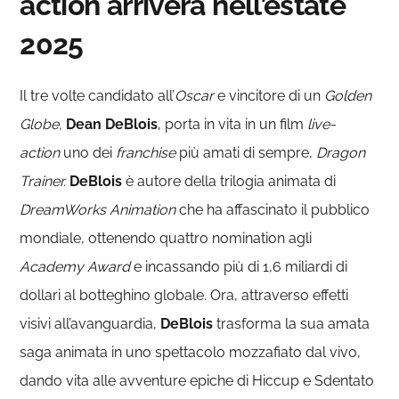
action arriverà nell’estate
2025
Il tre volte candidato all’
Oscar
e vincitore di un
Golden
Globe,
Dean DeBlois
, porta in vita in un film
live-
action
uno dei
franchise
più amati di sempre,
Dragon
Trainer.
DeBlois
è autore della trilogia animata di
DreamWorks Animation
che ha affascinato il pubblico
mondiale, ottenendo quattro nomination agli
Academy Award
e incassando più di 1,6 miliardi di
dollari al botteghino globale. Ora, attraverso effetti
visivi all’avanguardia,
DeBlois
trasforma la sua amata
saga animata in uno spettacolo mozzafiato dal vivo,
dando vita alle avventure epiche di Hiccup e Sdentato