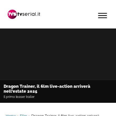
Passa
Passa
Passa
alla
al
alla
MENU
navigazione
contenuto
barra
primaria
principale
laterale
primaria
Dragon Trainer, il film live-action arriverà
nell’estate 2025
Il primo teaser trailer