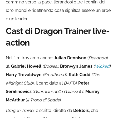
cammino verso la pace, librandosi oltre i confini dei
loro mondi e ridefinendo cosa significa essere un eroe
e un leader.
Cast di Dragon Trainer live-
action
Nel film troviamo anche:
Julian Dennison
(
Deadpool
2
),
Gabriel Howell
(
Bodies
),
Bronwyn James
(
Wicked
),
Harry Trevaldwyn
(
Smothered
),
Ruth Codd
(
The
Midnight Club
), il candidato al
BAFTA
Peter
Serafinowicz
(
Guardiani della Galassia
) e
Murray
McArthur
(
Il Trono di Spade
).
Dragon Trainer
è scritto, diretto da
DeBlois,
che