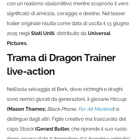
con un realismo sbalorditivo mentre scoprono il vero
significato di amicizia, coraggio e destino. Nel teaser
trailer originale risulta come data di uscita il 13 giugno
2025 negli
Stati Uniti
, distribuito da
Universal
Pictures.
Trama di Dragon Trainer
live-action
Nell’isola selvaggia di Berk, dove vichinghi e draghi
sono nemici giurati da generazioni, il giovane Hiccup
(Mason Thames;
Black Phone
,
For All Mankind
) si
distingue dagli altri. Figlio creativo ma trascurato del
capo Stoick
(Gerard Butler,
che riprende il suo ruolo
dopo essere stato il doppiatore dal
franchise
animato),