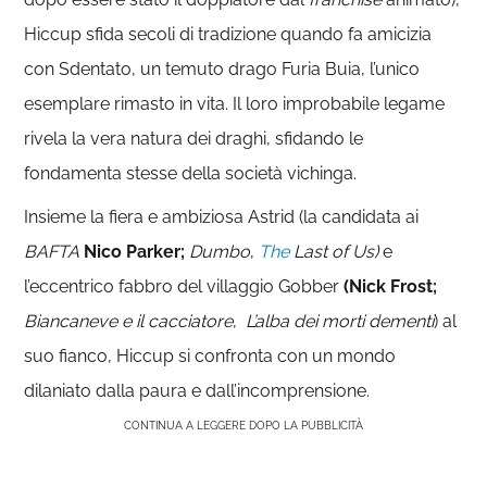
Hiccup sfida secoli di tradizione quando fa amicizia
con Sdentato, un temuto drago Furia Buia, l’unico
esemplare rimasto in vita. Il loro improbabile legame
rivela la vera natura dei draghi, sfidando le
fondamenta stesse della società vichinga.
Insieme la fiera e ambiziosa Astrid (la candidata ai
BAFTA
Nico Parker;
Dumbo
,
The
Last of Us)
e
l’eccentrico fabbro del villaggio Gobber
(Nick Frost;
Biancaneve e il cacciatore
,
L’alba dei morti dementi
) al
suo fianco, Hiccup si confronta con un mondo
dilaniato dalla paura e dall’incomprensione.
CONTINUA A LEGGERE DOPO LA PUBBLICITÀ