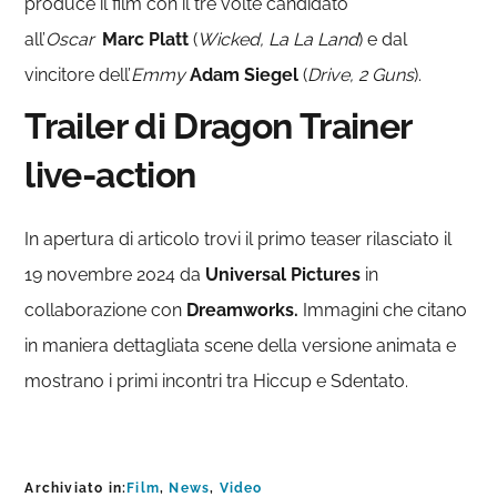
produce il film con il tre volte candidato
all’
Oscar
Marc Platt
(
Wicked, La La Land
) e dal
vincitore dell’
Emmy
Adam Siegel
(
Drive,
2 Guns
).
Trailer di Dragon Trainer
live-action
In apertura di articolo trovi il primo teaser rilasciato il
19 novembre 2024 da
Universal Pictures
in
collaborazione con
Dreamworks.
Immagini che citano
in maniera dettagliata scene della versione animata e
mostrano i primi incontri tra Hiccup e Sdentato.
Archiviato in:
Film
,
News
,
Video