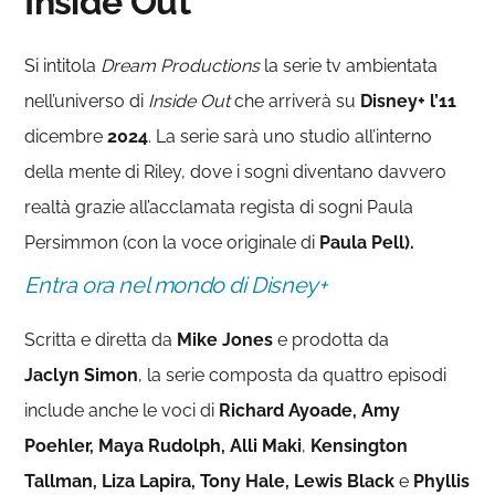
Inside Out
Si intitola
Dream Productions
la serie tv ambientata
nell’universo di
Inside Out
che arriverà su
Disney+ l’11
dicembre
2024
. La serie sarà uno studio all’interno
della mente di Riley, dove i sogni diventano davvero
realtà grazie all’acclamata regista di sogni Paula
Persimmon (con la voce originale di
Paula Pell).
Entra ora nel mondo di Disney+
Scritta e diretta da
Mike Jones
e prodotta da
Jaclyn
Simon
, la serie composta da quattro episodi
include anche le voci di
Richard Ayoade, Amy
Poehler, Maya Rudolph,
Alli
Maki
,
Kensington
Tallman, Liza Lapira, Tony Hale, Lewis Black
e
Phyllis