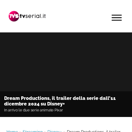
Passa
Passa
Passa
alla
al
alla
MENU
navigazione
contenuto
barra
primaria
principale
laterale
primaria
Dream Productions, il trailer della serie dall’11
dicembre 2024 su Disney+
In arrivo le due serie animate Pixar