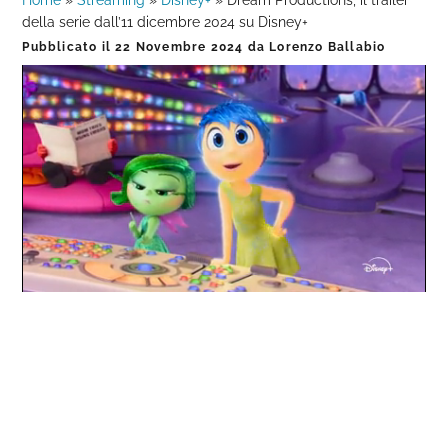
Home
»
Streaming
»
Disney+
»
Dream Productions, il trailer
della serie dall’11 dicembre 2024 su Disney+
Pubblicato il
22 Novembre 2024
da
Lorenzo Ballabio
Loaded
:
Progress
:
Unmute
0%
0%