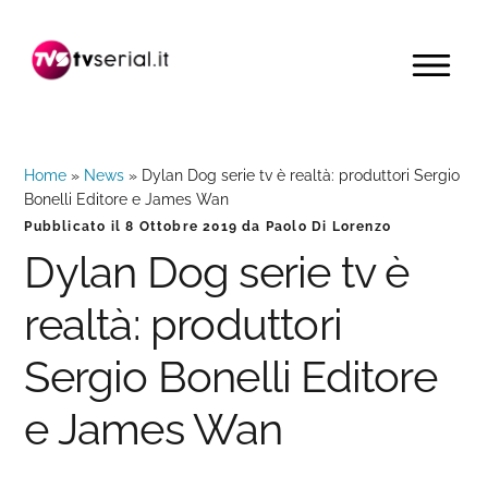
Passa
Passa
Passa
alla
al
alla
MENU
navigazione
contenuto
barra
primaria
principale
laterale
primaria
Home
»
News
»
Dylan Dog serie tv è realtà: produttori Sergio
Bonelli Editore e James Wan
Pubblicato il
8 Ottobre 2019
da
Paolo Di Lorenzo
Dylan Dog serie tv è
realtà: produttori
Sergio Bonelli Editore
e James Wan