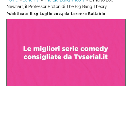
Home
»
Serie TV
»
The Big Bang Theory
»
È morto Bob
Newhart, il Professor Proton di The Big Bang Theory
Pubblicato il
19 Luglio 2024
da
Lorenzo Ballabio
Loaded
:
Progress
:
Unmute
0%
0%