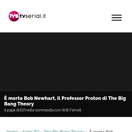
Passa
Passa
Passa
alla
al
alla
MENU
navigazione
contenuto
barra
primaria
principale
laterale
primaria
È morto Bob Newhart, il Professor Proton di The Big
Bang Theory
Il papà di Elf nella commedia con Will Ferrell