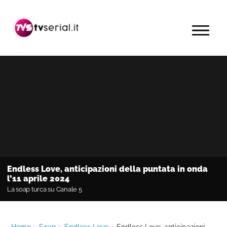
Passa
Passa
Passa
alla
al
alla
MENU
navigazione
contenuto
barra
primaria
principale
laterale
primaria
Endless Love, anticipazioni della puntata in onda
l’11 aprile 2024
La soap turca su Canale 5