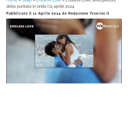
Home
»
Soap
»
Endless Love
»
Endless Love, anticipazioni
della puntata in onda l’11 aprile 2024
Pubblicato il
11 Aprile 2024
da
Redazione Tvserial.it
Loaded
:
Progress
:
Unmute
0%
0%