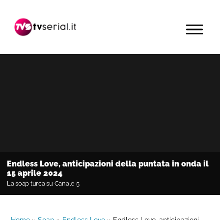
Passa
Passa
Passa
alla
al
alla
MENU
navigazione
contenuto
barra
primaria
principale
laterale
primaria
Endless Love, anticipazioni della puntata in onda il
15 aprile 2024
La soap turca su Canale 5