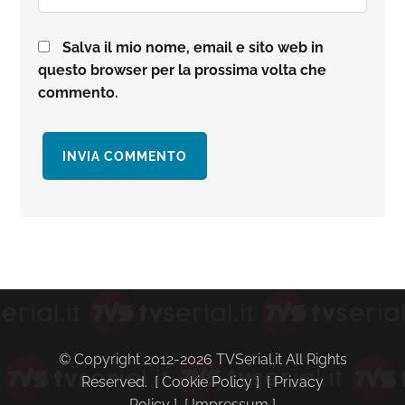
Salva il mio nome, email e sito web in
questo browser per la prossima volta che
commento.
Barra
laterale
primaria
© Copyright 2012-2026 TVSerial.it All Rights
Reserved. [
Cookie Policy
] [
Privacy
Policy
] [
Impressum
]