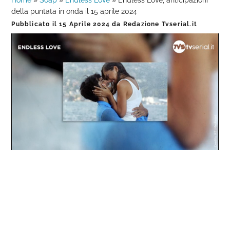
Home
»
Soap
»
Endless Love
»
Endless Love, anticipazioni
della puntata in onda il 15 aprile 2024
Pubblicato il
15 Aprile 2024
da
Redazione Tvserial.it
Loaded
:
Progress
:
Unmute
0%
0%