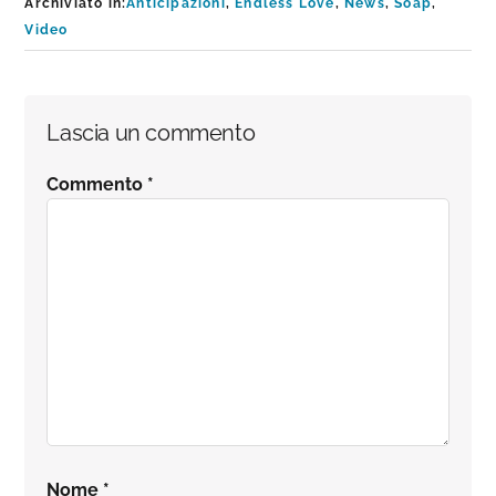
Archiviato in:
Anticipazioni
,
Endless Love
,
News
,
Soap
,
Video
Interazioni
Lascia un commento
del
Commento
*
lettore
Nome
*