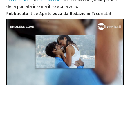
Home
»
Soap
»
Endless Love
»
Endless Love, anticipazioni
della puntata in onda il 30 aprile 2024
Pubblicato il
30 Aprile 2024
da
Redazione Tvserial.it
Loaded
:
Progress
:
Unmute
0%
0%