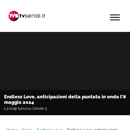
Passa
Passa
Passa
alla
al
alla
MENU
navigazione
contenuto
barra
primaria
principale
laterale
primaria
Endless Love, anticipazioni della puntata in onda l’8
maggio 2024
La soap turca su Canale 5