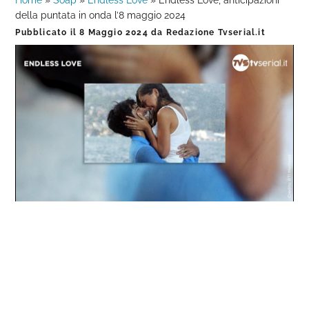
Home
»
Soap
»
Endless Love
»
Endless Love, anticipazioni
della puntata in onda l’8 maggio 2024
Pubblicato il
8 Maggio 2024
da
Redazione Tvserial.it
Loaded
:
Progress
:
Unmute
0%
0%