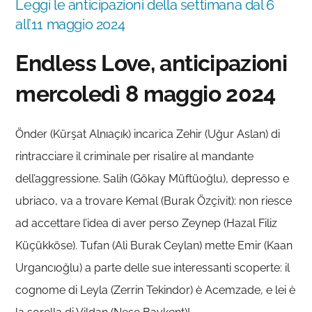
Leggi le anticipazioni della settimana dal 6
all’11 maggio 2024
Endless Love, anticipazioni
mercoledì 8 maggio 2024
Önder (Kürşat Alnıaçık) incarica Zehir (Uğur Aslan) di
rintracciare il criminale per risalire al mandante
dell’aggressione. Salih (Gökay Müftüoğlu), depresso e
ubriaco, va a trovare Kemal (Burak Özçivit): non riesce
ad accettare l’idea di aver perso Zeynep (Hazal Filiz
Küçükköse). Tufan (Ali Burak Ceylan) mette Emir (Kaan
Urgancıoğlu) a parte delle sue interessanti scoperte: il
cognome di Leyla (Zerrin Tekindor) è Acemzade, e lei è