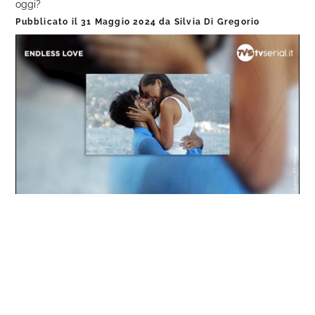
oggi?
Pubblicato il
31 Maggio 2024
da
Silvia Di Gregorio
Loaded
:
Progress
:
Unmute
0%
0%