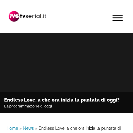
Passa
Passa
Passa
alla
al
alla
MENU
navigazione
contenuto
barra
primaria
principale
laterale
primaria
Endless Love, a che ora inizia la puntata di oggi?
La programmazione di oggi
Home
»
News
»
Endless Love, a che ora inizia la puntata di